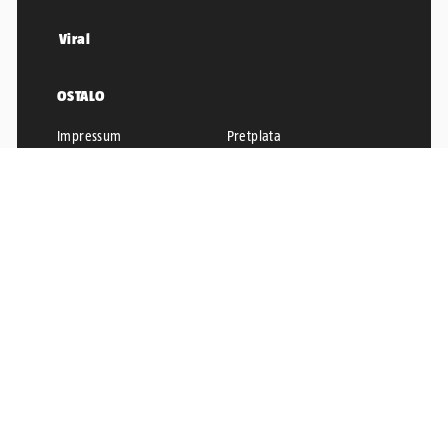
Viral
OSTALO
Impressum
Pretplata
Uvjeti korištenja
Pravila privatnosti
Oglašavanje
24sata.biz
Politika kolačića
RSS
Karijera u 24
24SATA © 2026