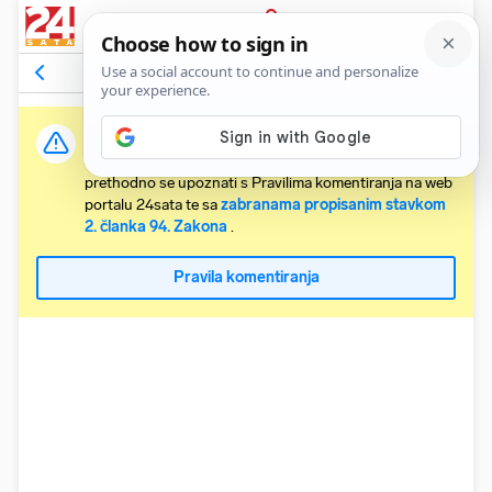
PRIJAVA
Komentari
Relevantni
Važna obavijest:
Svaki korisnik koji želi komentirati članke obvezan je
prethodno se upoznati s Pravilima komentiranja na web
portalu 24sata te sa
zabranama propisanim stavkom
2. članka 94. Zakona
.
Pravila komentiranja