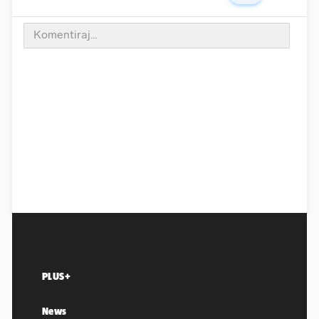
PLUS+
News