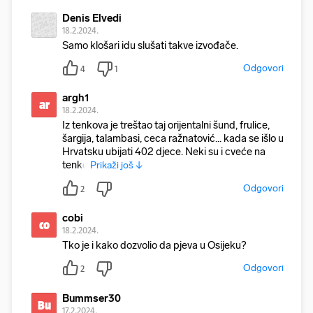
Denis Elvedi
18.2.2024.
Samo klošari idu slušati takve izvođače.
Odgovori
4
1
argh1
ar
18.2.2024.
Iz tenkova je treštao taj orijentalni šund, frulice,
šargija, talambasi, ceca ražnatović... kada se išlo u
Hrvatsku ubijati 402 djece. Neki su i cveće na
tenko
Prikaži još ↓
Odgovori
2
cobi
co
18.2.2024.
Tko je i kako dozvolio da pjeva u Osijeku?
Odgovori
2
Bummser30
Bu
17.2.2024.