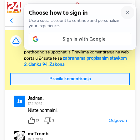
PRIJAVA
Komentari
19
Relevantni
Važna obavijest:
Svaki korisnik koji želi komentirati članke obvezan je
prethodno se upoznati s Pravilima komentiranja na web
portalu 24sata te sa
zabranama propisanim stavkom
2. članka 94. Zakona
.
Pravila komentiranja
Jadran.
Ja
17.2.2024.
Niste normalni.
Odgovori
12
3
mr.Tromb
18.2.2024.