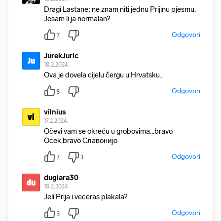
Dragi Lastane; ne znam niti jednu Prijinu pjesmu.
Jesam li ja normalan?
Odgovori
7
JurekJuric
Ju
18.2.2024.
Ova je dovela cijelu čergu u Hrvatsku..
Odgovori
5
vilnius
vi
17.2.2024.
Očevi vam se okreću u grobovima...bravo
Ocek,bravo Славонијo
Odgovori
7
3
dugiara30
du
18.2.2024.
Jeli Prija i veceras plakala?
Odgovori
3