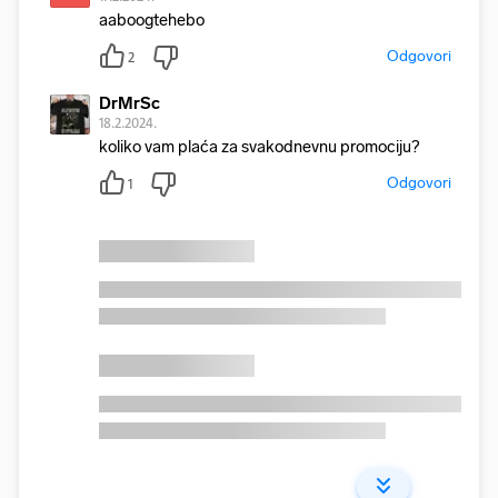
aaboogtehebo
Odgovori
2
DrMrSc
18.2.2024.
koliko vam plaća za svakodnevnu promociju?
Odgovori
1