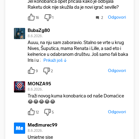
Jel konobarica opet pričala kako je odbijala
Raketu dok nije skužila da je novi igrač seville?
Odgovori
16
1
2
BubaZg80
8.6.2026.
Auuu, na nju sam zaboravio. Stalno se vrte u krug
Nives, Šuputica, mama Renata i Lille, a sad eto i
kelnerice u odabranom društvu. Još samo fali baka
Iris i u 2
Prikaži još ↓
Odgovori
9
2
MONZA95
8.6.2026.
Traži novog kuma konobarica od naše Domaćice
😂😂😂😂😂
Odgovori
12
5
Međimurec99
Me
8.6.2026.
Umjetne sise