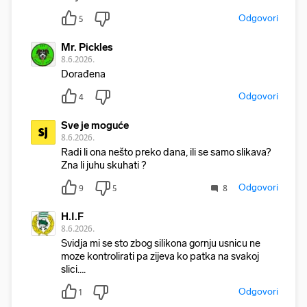
Odgovori
5
Mr. Pickles
8.6.2026.
Dorađena
Odgovori
4
Sve je moguće
Sj
8.6.2026.
Radi li ona nešto preko dana, ili se samo slikava?
Zna li juhu skuhati ?
Odgovori
9
5
8
H.I.F
8.6.2026.
Svidja mi se sto zbog silikona gornju usnicu ne
moze kontrolirati pa zijeva ko patka na svakoj
slici….
Odgovori
1