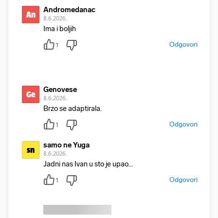
Andromedanac
An
8.6.2026.
Ima i boljih
Odgovori
1
Genovese
Ge
8.6.2026.
Brzo se adaptirala.
Odgovori
1
samo ne Yuga
sn
8.6.2026.
Jadni nas Ivan u sto je upao…
Odgovori
1