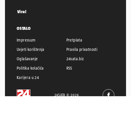
Viral
OSTALO
Impressum
Pretplata
Uvjeti korištenja
Pravila privatnosti
Oglašavanje
24sata.biz
Politika kolačića
RSS
Karijera u 24
24SATA © 2026