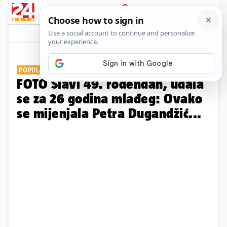
PRIJAVA
Galerija
Komentari
214
POPULARNA GLUMICA
FOTO Slavi 49. rođendan, udala
se za 26 godina mlađeg: Ovako
se mijenjala Petra Dugandžić...