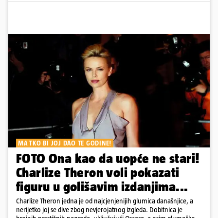
MA TKO BI JOJ DAO TE GODINE!
FOTO Ona kao da uopće ne stari!
Charlize Theron voli pokazati
figuru u golišavim izdanjima...
Charlize Theron jedna je od najcjenjenijih glumica današnjice, a
nerijetko joj se dive zbog nevjerojatnog izgleda. Dobitnica je