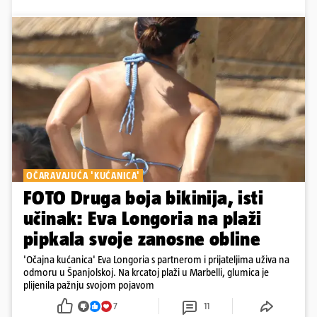
OČARAVAJUĆA 'KUĆANICA'
FOTO Druga boja bikinija, isti
učinak: Eva Longoria na plaži
pipkala svoje zanosne obline
'Očajna kućanica' Eva Longoria s partnerom i prijateljima uživa na
odmoru u Španjolskoj. Na krcatoj plaži u Marbelli, glumica je
plijenila pažnju svojom pojavom
7
11