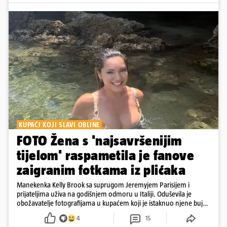
KUPAĆI KOJI SLAVI OBLINE
FOTO Žena s 'najsavršenijim
tijelom' raspametila je fanove
zaigranim fotkama iz plićaka
Manekenka Kelly Brook sa suprugom Jeremyjem Parisijem i
prijateljima uživa na godišnjem odmoru u Italiji. Oduševila je
obožavatelje fotografijama u kupaćem koji je istaknuo njene bujne
obline
4
15