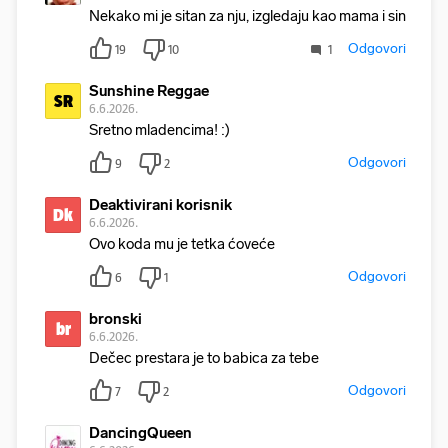
Nekako mi je sitan za nju, izgledaju kao mama i sin
Odgovori
19
10
1
Sunshine Reggae
SR
6.6.2026.
Sretno mladencima! :)
Odgovori
9
2
Deaktivirani korisnik
Dk
6.6.2026.
Ovo koda mu je tetka ćoveće
Odgovori
6
1
bronski
br
6.6.2026.
Dečec prestara je to babica za tebe
Odgovori
7
2
DancingQueen