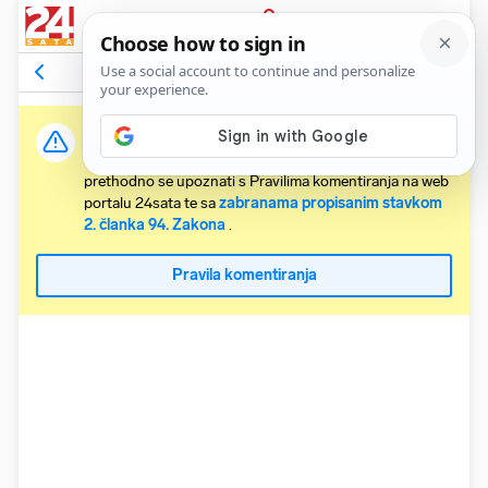
PRIJAVA
Komentari
41
Relevantni
Važna obavijest:
Svaki korisnik koji želi komentirati članke obvezan je
prethodno se upoznati s Pravilima komentiranja na web
portalu 24sata te sa
zabranama propisanim stavkom
2. članka 94. Zakona
.
Pravila komentiranja