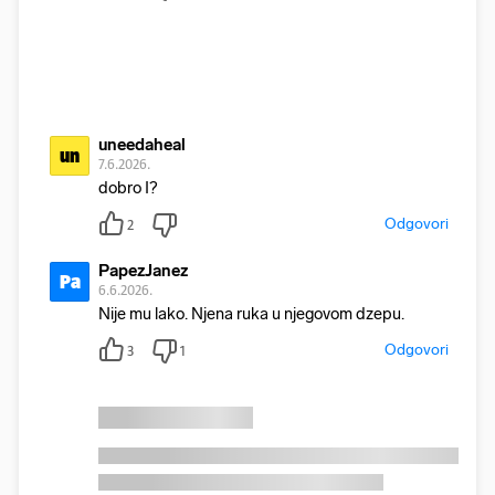
uneedaheal
un
7.6.2026.
dobro I?
Odgovori
2
PapezJanez
Pa
6.6.2026.
Nije mu lako. Njena ruka u njegovom dzepu.
Odgovori
3
1