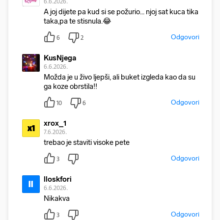
6.6.2026.
A joj dijete pa kud si se požurio... njoj sat kuca tika
taka,pa te stisnula.😂
Odgovori
6
2
KusNjega
6.6.2026.
Možda je u živo ljepši, ali buket izgleda kao da su
ga koze obrstila!!
Odgovori
10
6
xrox_1
x1
7.6.2026.
trebao je staviti visoke pete
Odgovori
3
lloskfori
ll
6.6.2026.
Nikakva
Odgovori
3