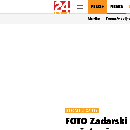
PLUS+
NEWS
Muzika
Domaće zvije
SJEĆATE LI GA SE?
FOTO Zadarski