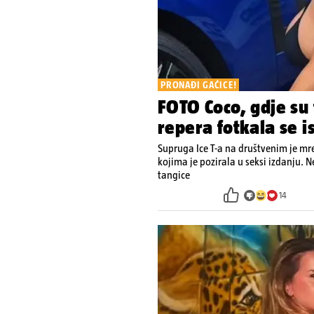
PRONAĐI GAĆICE!
FOTO Coco, gdje su
repera fotkala se i
Supruga Ice T-a na društvenim je mr
kojima je pozirala u seksi izdanju. 
tangice
14