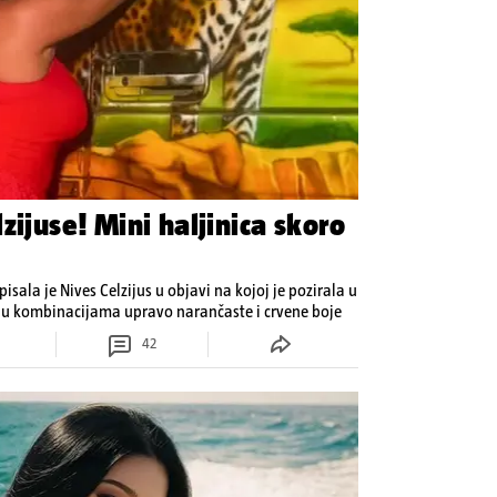
zijuse! Mini haljinica skoro
pisala je Nives Celzijus u objavi na kojoj je pozirala u
va u kombinacijama upravo narančaste i crvene boje
42