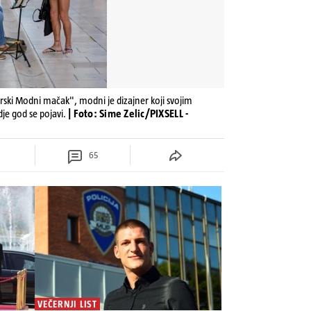
rski Modni mačak", modni je dizajner koji svojim
dje god se pojavi.
| Foto: Sime Zelic/PIXSELL -
65