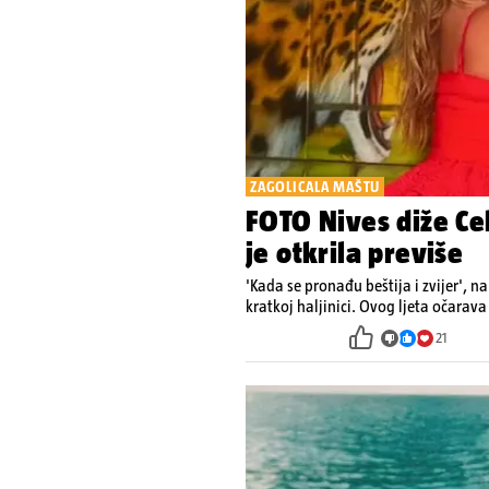
ZAGOLICALA MAŠTU
FOTO Nives diže Cel
je otkrila previše
'Kada se pronađu beštija i zvijer', na
kratkoj haljinici. Ovog ljeta očara
21