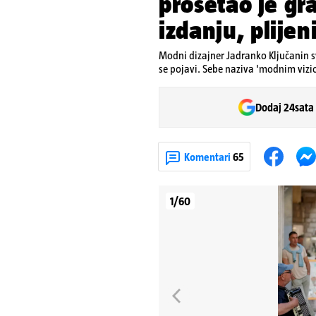
prošetao je g
izdanju, plijen
Modni dizajner Jadranko Ključanin s
se pojavi. Sebe naziva 'modnim viz
Dodaj 24sata
Komentari
65
1/60