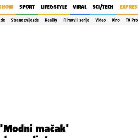
SHOW
SPORT
LIFE&STYLE
VIRAL
SCI/TECH
EXPRES
zde
Strane zvijezde
Reality
Filmovi i serije
Video
Kino
TV Pr
 'Modni mačak'