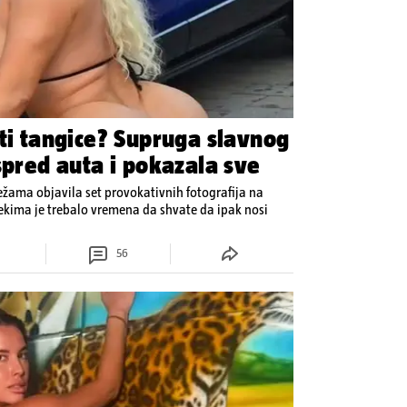
 ti tangice? Supruga slavnog
spred auta i pokazala sve
ežama objavila set provokativnih fotografija na
Nekima je trebalo vremena da shvate da ipak nosi
56