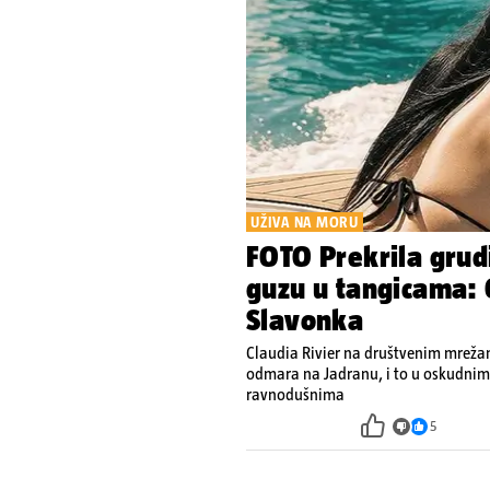
UŽIVA NA MORU
FOTO Prekrila grud
guzu u tangicama: 
Slavonka
Claudia Rivier na društvenim mrežama
odmara na Jadranu, i to u oskudnim 
ravnodušnima
5