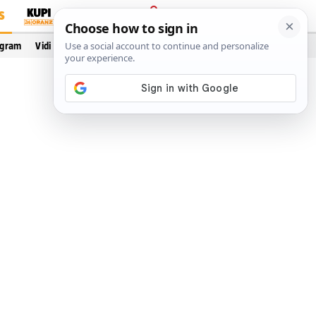
S
PRIJAVA
ogram
Vidi još…