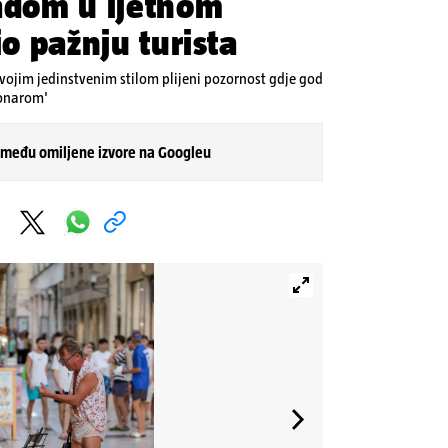
radom u ljetnom
io pažnju turista
vojim jedinstvenim stilom plijeni pozornost gdje god
ionarom'
 među omiljene izvore na Googleu