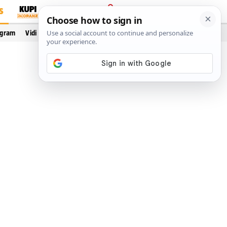
S
PRIJAVA
ogram
Vidi još…