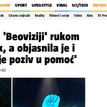
SHOW
SPORT
LIFE&STYLE
VIRAL
SCI/TECH
EXPRES
zde
Strane zvijezde
Reality
Filmovi i serije
Video
Kino
TV Pr
 'Beoviziji' rukom
 a objasnila je i
 je poziv u pomoć'
0:02