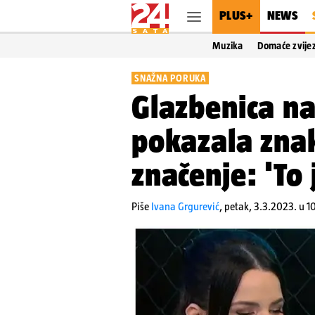
PLUS+
NEWS
Muzika
Domaće zvije
SNAŽNA PORUKA
Glazbenica na
pokazala znak,
značenje: 'To
Piše
Ivana Grgurević
,
petak, 3.3.2023. u 1