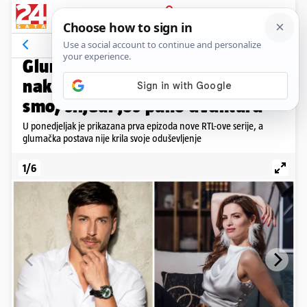
PRIJAVA
Galerija
Komentari
18
PONOSNI SU
Glumci nove serije 'San snova'
nakon prve epizode: 'Presretni
smo, slijedi još puno avantura'
U ponedjeljak je prikazana prva epizoda nove RTL-ove serije, a
glumačka postava nije krila svoje oduševljenje
1/6