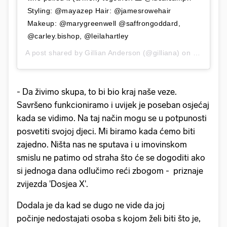
Styling: @mayazep Hair: @jamesrowehair
Makeup: @marygreenwell @saffrongoddard,
@carley.bishop, @leilahartley
A post shared by
Gillian Anderson
(@gilliana) on
Jan 12, 2
- Da živimo skupa, to bi bio kraj naše veze.
Savršeno funkcioniramo i uvijek je poseban osjećaj
kada se vidimo. Na taj način mogu se u potpunosti
posvetiti svojoj djeci. Mi biramo kada ćemo biti
zajedno. Ništa nas ne sputava i u imovinskom
smislu ne patimo od straha što će se dogoditi ako
si jednoga dana odlučimo reći zbogom - priznaje
zvijezda 'Dosjea X'.
Dodala je da kad se dugo ne vide da joj
počinje nedostajati osoba s kojom želi biti što je,