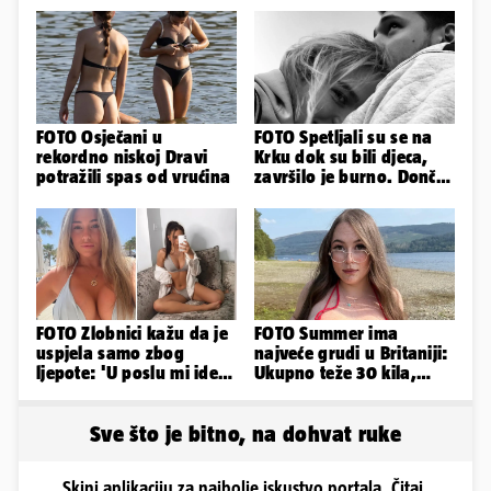
FOTO Osječani u
FOTO Spetljali su se na
rekordno niskoj Dravi
Krku dok su bili djeca,
potražili spas od vrućina
završilo je burno. Dončić
i Anamaria u novoj fazi
FOTO Zlobnici kažu da je
FOTO Summer ima
uspjela samo zbog
najveće grudi u Britaniji:
ljepote: 'U poslu mi ide
Ukupno teže 30 kila,
jer imam strategiju'
razmišljam o
smanjivanju...
Sve što je bitno, na dohvat ruke
Skini aplikaciju za najbolje iskustvo portala. Čitaj,