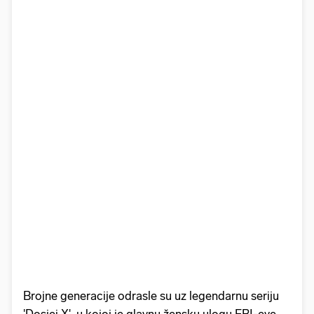
Brojne generacije odrasle su uz legendarnu seriju
'Dosjei X', u kojoj je glavnu žensku ulogu FBI-eve