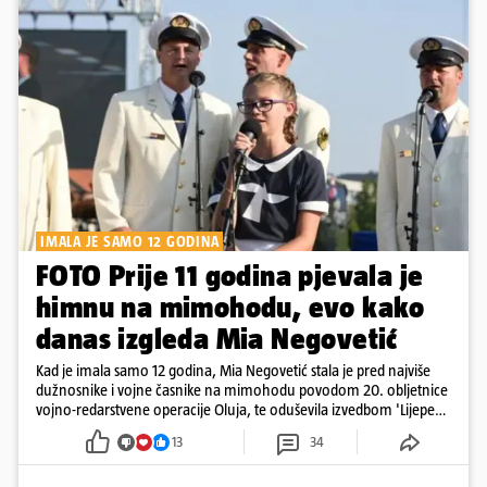
IMALA JE SAMO 12 GODINA
FOTO Prije 11 godina pjevala je
himnu na mimohodu, evo kako
danas izgleda Mia Negovetić
Kad je imala samo 12 godina, Mia Negovetić stala je pred najviše
dužnosnike i vojne časnike na mimohodu povodom 20. obljetnice
vojno-redarstvene operacije Oluja, te oduševila izvedbom 'Lijepe
naše'
13
34