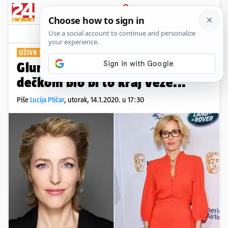
PRIJAVA
Show
Komentari
33
UŽIVA U SVOJOJ KUĆI
Glumica iz 'Dosjea X': Da živim s
dečkom bio bi to kraj veze...
Piše
Lucija Ptičar
,
utorak, 14.1.2020. u 17:30