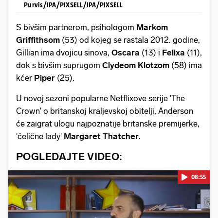
Purvis/IPA/PIXSELL/IPA/PIXSELL
S bivšim partnerom, psihologom
Markom
Griffithsom
(53) od kojeg se rastala 2012. godine,
Gillian ima dvojicu sinova,
Oscara
(13) i
Felixa
(11),
dok s bivšim suprugom
Clydeom Klotzom
(58) ima
kćer
Piper
(25).
U novoj sezoni popularne Netflixove serije 'The
Crown' o britanskoj kraljevskoj obitelji, Anderson
će zaigrat ulogu najpoznatije britanske premijerke,
'čelične lady'
Margaret Thatcher
.
POGLEDAJTE VIDEO:
08:55