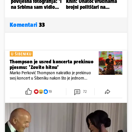
Komentari
33
U ŠIBENIKU
Thompson je usred koncerta prekinuo
pjesmu: 'Zovite hitnu'
Marko Perković Thompson nakratko je prekinuo
svoj koncert u Šibeniku nakon što je jednom
posjetitelju pozlilo tijekom nastupa
19
72