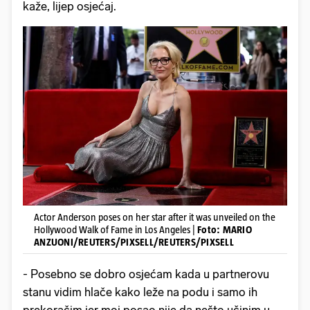
kaže, lijep osjećaj.
Actor Anderson poses on her star after it was unveiled on the
Hollywood Walk of Fame in Los Angeles |
Foto: MARIO
ANZUONI/REUTERS/PIXSELL/REUTERS/PIXSELL
- Posebno se dobro osjećam kada u partnerovu
stanu vidim hlače kako leže na podu i samo ih
prekoračim jer moj posao nije da nešto učinim u