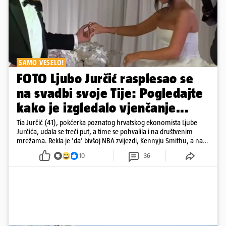
SAMO VESELO!
FOTO Ljubo Jurčić rasplesao se
na svadbi svoje Tije: Pogledajte
kako je izgledalo vjenčanje...
Tia Jurčić (41), pokćerka poznatog hrvatskog ekonomista Ljube
Jurčića, udala se treći put, a time se pohvalila i na društvenim
mrežama. Rekla je 'da' bivšoj NBA zvijezdi, Kennyju Smithu, a na
snimkama i fotografijama je pokazala vesele trenutke s vjenčanja
10
36