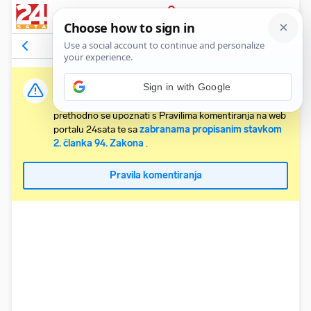
PRIJAVA
Komentari
Relevantni
Važna obavijest:
Svaki korisnik koji želi komentirati članke obvezan je
prethodno se upoznati s Pravilima komentiranja na web
portalu 24sata te sa
zabranama propisanim stavkom
2. članka 94. Zakona
.
Pravila komentiranja