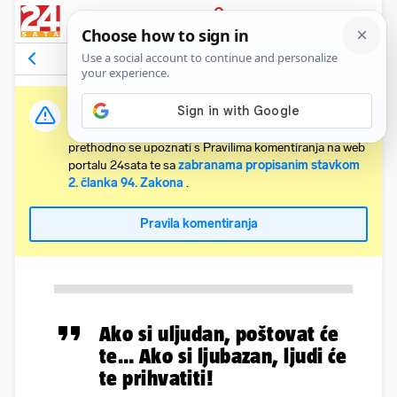
PRIJAVA
Komentari
Relevantni
Važna obavijest:
Svaki korisnik koji želi komentirati članke obvezan je
prethodno se upoznati s Pravilima komentiranja na web
portalu 24sata te sa
zabranama propisanim stavkom
2. članka 94. Zakona
.
Pravila komentiranja
Ako si uljudan, poštovat će
te… Ako si ljubazan, ljudi će
te prihvatiti!