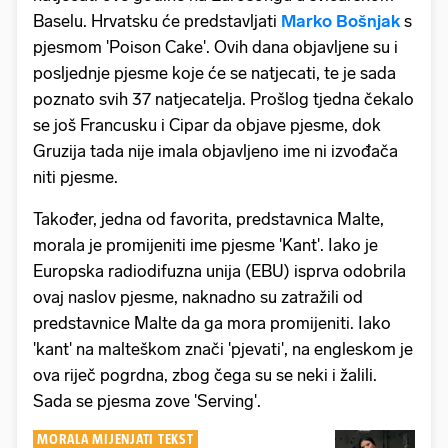
Baselu. Hrvatsku će predstavljati
Marko Bošnjak
s
pjesmom 'Poison Cake'. Ovih dana objavljene su i
posljednje pjesme koje će se natjecati, te je sada
poznato svih 37 natjecatelja. Prošlog tjedna čekalo
se još Francusku i Cipar da objave pjesme, dok
Gruzija tada nije imala objavljeno ime ni izvođača
niti pjesme.
Također, jedna od favorita, predstavnica Malte,
morala je promijeniti ime pjesme 'Kant'. Iako je
Europska radiodifuzna unija (EBU) isprva odobrila
ovaj naslov pjesme, naknadno su zatražili od
predstavnice Malte da ga mora promijeniti. Iako
'kant' na malteškom znači 'pjevati', na engleskom je
ova riječ pogrdna, zbog čega su se neki i žalili.
Sada se pjesma zove 'Serving'.
MORALA MIJENJATI TEKST