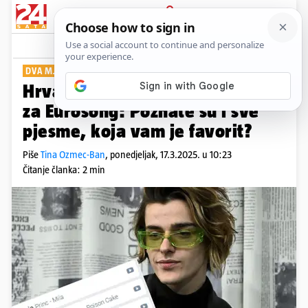
PRIJAVA
Show
Komentari
10
DVA MJESECA DO NATJECANJA
Hrvatska raste na kladionicama
za Eurosong: Poznate su i sve
pjesme, koja vam je favorit?
Piše
Tina Ozmec-Ban
,
ponedjeljak, 17.3.2025. u 10:23
Čitanje članka: 2 min