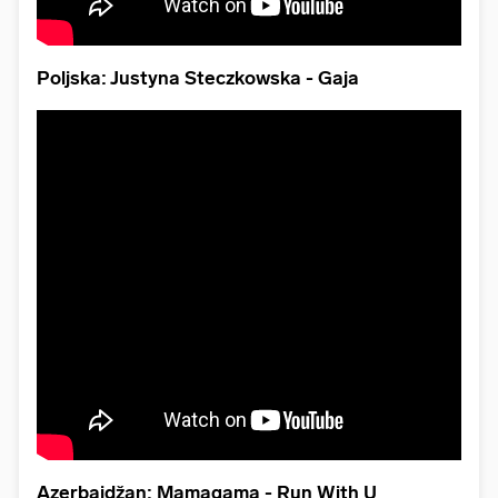
Poljska: Justyna Steczkowska - Gaja
Azerbajdžan: Mamagama - Run With U