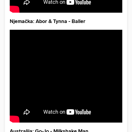
Njemačka: Abor & Tynna - Baller
Australija: Go-Jo - Milkshake Man