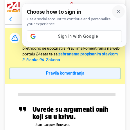
PRIJAVA
Komentari
Relevantni
Važna obavijest:
Svaki korisnik koji želi komentirati članke obvezan je
prethodno se upoznati s Pravilima komentiranja na web
portalu 24sata te sa
zabranama propisanim stavkom
2. članka 94. Zakona
.
Pravila komentiranja
Uvrede su argumenti onih
koji su u krivu.
– Jean–Jacques Rousseau