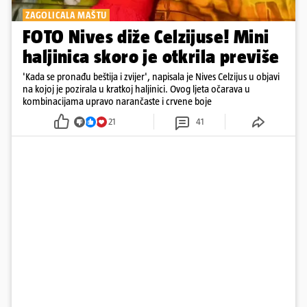
ZAGOLICALA MAŠTU
FOTO Nives diže Celzijuse! Mini
haljinica skoro je otkrila previše
'Kada se pronađu beštija i zvijer', napisala je Nives Celzijus u objavi
na kojoj je pozirala u kratkoj haljinici. Ovog ljeta očarava u
kombinacijama upravo narančaste i crvene boje
21
41