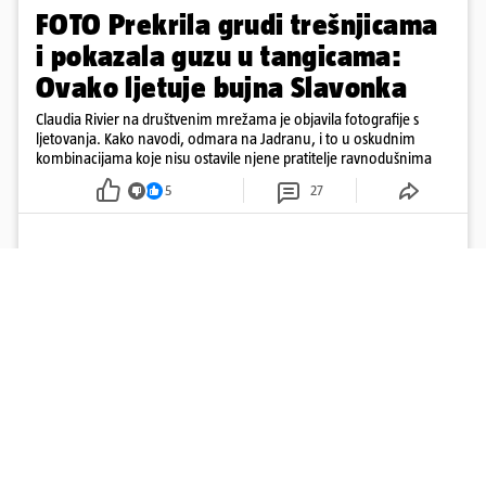
FOTO Prekrila grudi trešnjicama
i pokazala guzu u tangicama:
Ovako ljetuje bujna Slavonka
Claudia Rivier na društvenim mrežama je objavila fotografije s
ljetovanja. Kako navodi, odmara na Jadranu, i to u oskudnim
kombinacijama koje nisu ostavile njene pratitelje ravnodušnima
5
27
Učitaj više