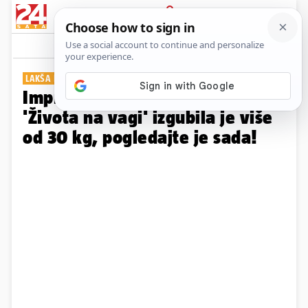
PRIJAVA
Galerija
Komentari
5
LAKŠA I PUNA ŽIVOTA
Impresivna promjena: Nena iz
'Života na vagi' izgubila je više
od 30 kg, pogledajte je sada!