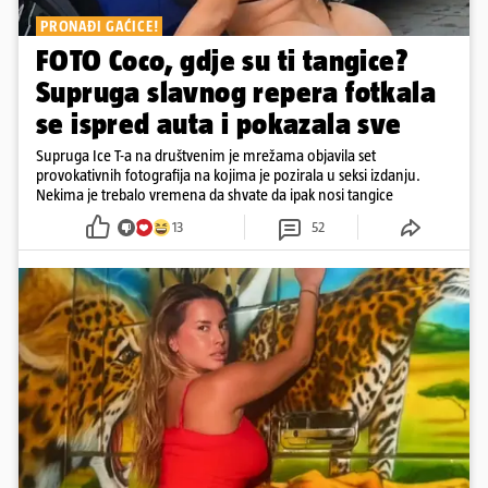
PRONAĐI GAĆICE!
FOTO Coco, gdje su ti tangice?
Supruga slavnog repera fotkala
se ispred auta i pokazala sve
Supruga Ice T-a na društvenim je mrežama objavila set
provokativnih fotografija na kojima je pozirala u seksi izdanju.
Nekima je trebalo vremena da shvate da ipak nosi tangice
13
52