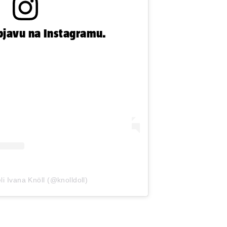
bjavu na Instagramu.
li Ivana Knöll (@knolldoll)