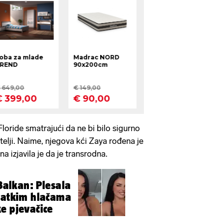
loride smatrajući da ne bi bilo sigurno
telji. Naime, njegova kći Zaya rođena je
a izjavila je da je transrodna.
 Balkan: Plesala
kratkim hlačama
e pjevačice