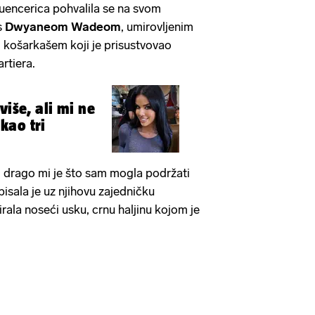
luencerica pohvalila se na svom
s
Dwyaneom Wadeom
, umirovljenim
 košarkašem koji je prisustvovao
rtiera.
više, ali mi ne
kao tri
drago mi je što sam mogla podržati
pisala je uz njihovu zajedničku
irala noseći usku, crnu haljinu kojom je