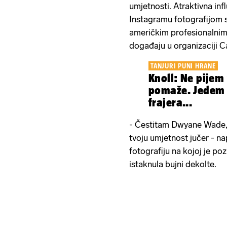
umjetnosti. Atraktivna inf
Instagramu fotografijom 
američkim profesionalnim
događaju u organizaciji Ca
TANJURI PUNI HRANE
Knoll: Ne pijem 
pomaže. Jedem 
frajera...
- Čestitam Dwyane Wade, 
tvoju umjetnost jučer - na
fotografiju na kojoj je poz
istaknula bujni dekolte.