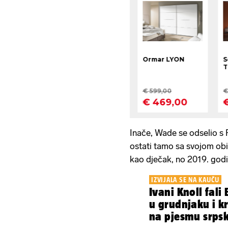
Inače, Wade se odselio s F
ostati tamo sa svojom obi
kao dječak, no 2019. godin
IZVIJALA SE NA KAUČU
Ivani Knoll fali
u grudnjaku i 
na pjesmu srpsk