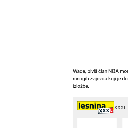
Wade, bivši član NBA mom
mnogih zvijezda koji je do
izložbe.