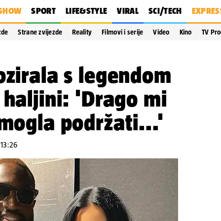
SHOW
SPORT
LIFE&STYLE
VIRAL
SCI/TECH
EXPRES
zde
Strane zvijezde
Reality
Filmovi i serije
Video
Kino
TV Pr
ozirala s legendom
 haljini: 'Drago mi
mogla podržati...'
 13:26