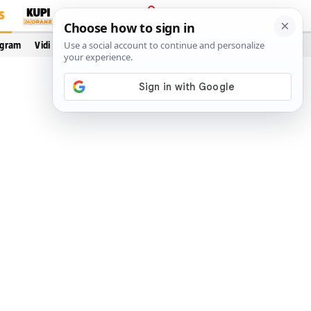
S
PRIJAVA
ogram
Vidi još…