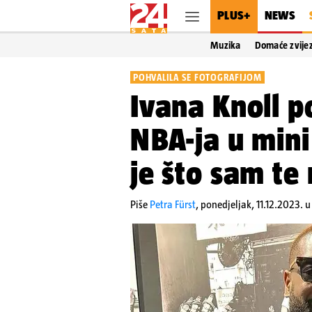
PLUS+
NEWS
Muzika
Domaće zvije
POHVALILA SE FOTOGRAFIJOM
Ivana Knoll p
NBA-ja u mini
je što sam te 
Piše
Petra Fürst
,
ponedjeljak, 11.12.2023. u