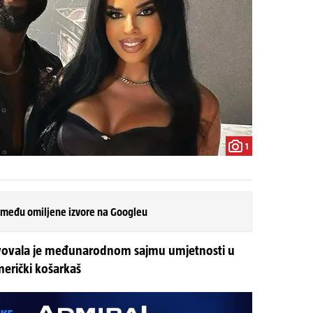
1
 među omiljene izvore na Googleu
stvovala je međunarodnom sajmu umjetnosti u
merički košarkaš