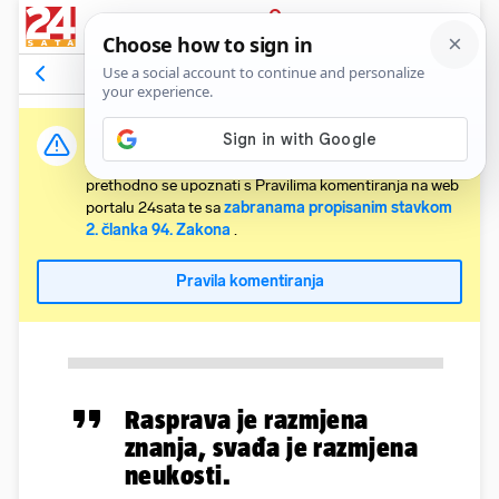
PRIJAVA
Komentari
Relevantni
Važna obavijest:
Svaki korisnik koji želi komentirati članke obvezan je
prethodno se upoznati s Pravilima komentiranja na web
portalu 24sata te sa
zabranama propisanim stavkom
2. članka 94. Zakona
.
Pravila komentiranja
Rasprava je razmjena
znanja, svađa je razmjena
neukosti.