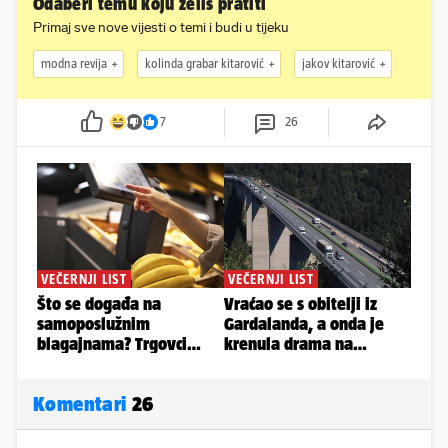
Odaberi temu koju želiš pratiti
Primaj sve nove vijesti o temi i budi u tijeku
modna revija
kolinda grabar kitarović
jakov kitarović
7
26
Komentari
26