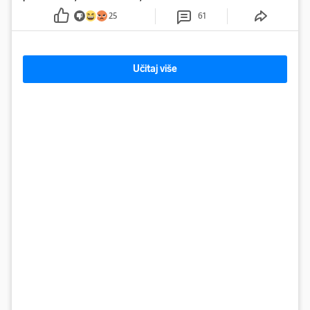
25
61
Učitaj više