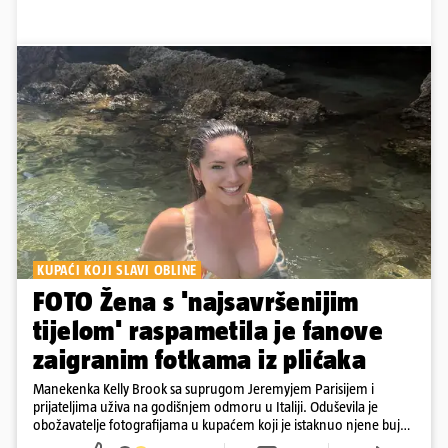
KUPAĆI KOJI SLAVI OBLINE
FOTO Žena s 'najsavršenijim
tijelom' raspametila je fanove
zaigranim fotkama iz plićaka
Manekenka Kelly Brook sa suprugom Jeremyjem Parisijem i
prijateljima uživa na godišnjem odmoru u Italiji. Oduševila je
obožavatelje fotografijama u kupaćem koji je istaknuo njene bujne
obline