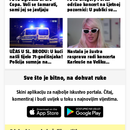
Copa. Voli se šamarati,
održao koncert na Ljetnoj
sami joj se javljaju
pozornici: U publici su
bili Mateša i Blanka
UŽAS U SL. BRODU: U kući
Nastala je žustra
našli tijelo 71-godišnjaka!
rasprava radi koncerta
Policija sumnja na
Karleuše na Veliku
nasilnu smrt
Gospu, oglasili se i
organizatori
Sve što je bitno, na dohvat ruke
Skini aplikaciju za najbolje iskustvo portala. Čitaj,
komentiraj i budi uvijek u toku s najnovijim vijestima.