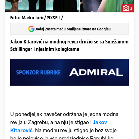
2
Foto: Marko Juric/PIXSELL/
Dodaj 24sata među omiljene izvore na Googleu
Jakov Kitarović na modnoj reviji družio se sa Snježanom
Schillinger i njezinim kolegicama
U ponedjeljak navečer održana je jedna modna
revija u Zagrebu, a na nju je stigao i
Jakov
Kitarović
. Na modnu reviju stigao je bez svoje
bolje polovice, bivše predsjednice Republike