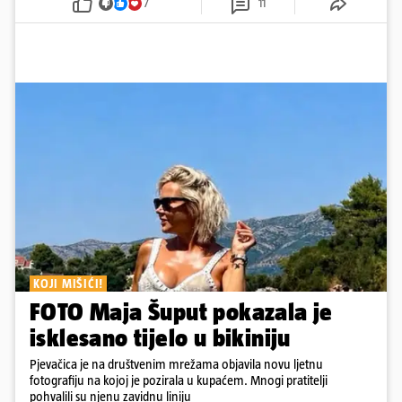
7
11
KOJI MIŠIĆI!
FOTO Maja Šuput pokazala je
isklesano tijelo u bikiniju
Pjevačica je na društvenim mrežama objavila novu ljetnu
fotografiju na kojoj je pozirala u kupaćem. Mnogi pratitelji
pohvalili su njenu zavidnu liniju