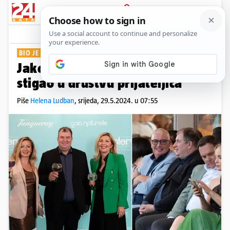
PRIJAVA
Show
Komentari
26
BIO JE DOBRO RASPOLOŽEN
Jakov Kitarović na modnu reviju
stigao u društvu prijateljica
Piše
Helena Ludban
,
srijeda, 29.5.2024. u 07:55