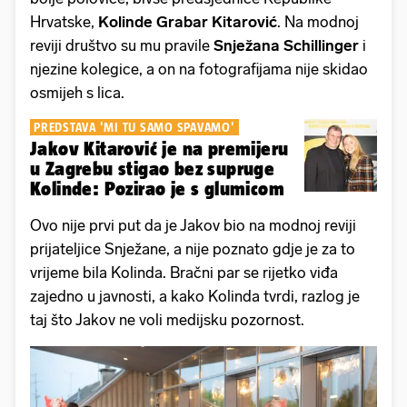
Hrvatske,
Kolinde Grabar Kitarović
. Na modnoj
reviji društvo su mu pravile
Snježana Schillinger
i
njezine kolegice, a on na fotografijama nije skidao
osmijeh s lica.
PREDSTAVA 'MI TU SAMO SPAVAMO'
Jakov Kitarović je na premijeru
u Zagrebu stigao bez supruge
Kolinde: Pozirao je s glumicom
Ovo nije prvi put da je Jakov bio na modnoj reviji
prijateljice Snježane, a nije poznato gdje je za to
vrijeme bila Kolinda. Bračni par se rijetko viđa
zajedno u javnosti, a kako Kolinda tvrdi, razlog je
taj što Jakov ne voli medijsku pozornost.