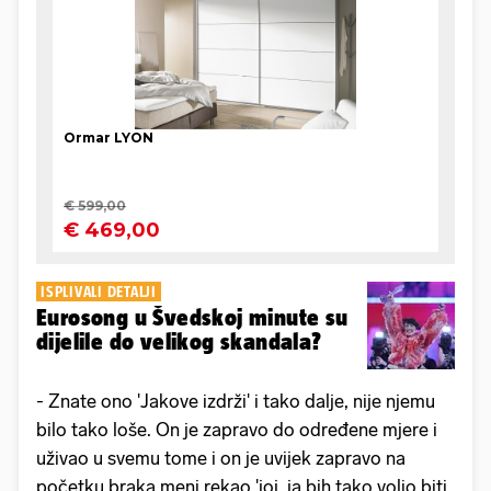
ISPLIVALI DETALJI
Eurosong u Švedskoj minute su
dijelile do velikog skandala?
- Znate ono 'Jakove izdrži' i tako dalje, nije njemu
bilo tako loše. On je zapravo do određene mjere i
uživao u svemu tome i on je uvijek zapravo na
početku braka meni rekao 'joj, ja bih tako volio biti