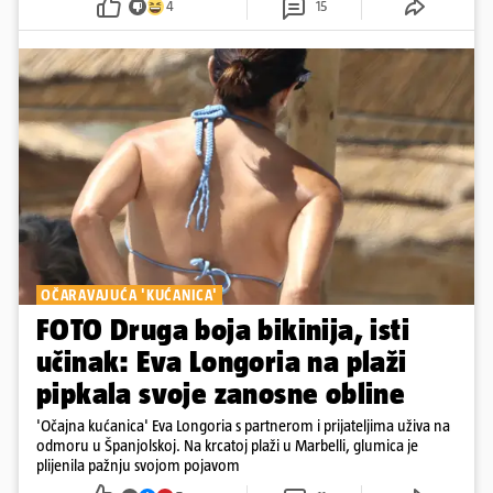
4
15
OČARAVAJUĆA 'KUĆANICA'
FOTO Druga boja bikinija, isti
učinak: Eva Longoria na plaži
pipkala svoje zanosne obline
'Očajna kućanica' Eva Longoria s partnerom i prijateljima uživa na
odmoru u Španjolskoj. Na krcatoj plaži u Marbelli, glumica je
plijenila pažnju svojom pojavom