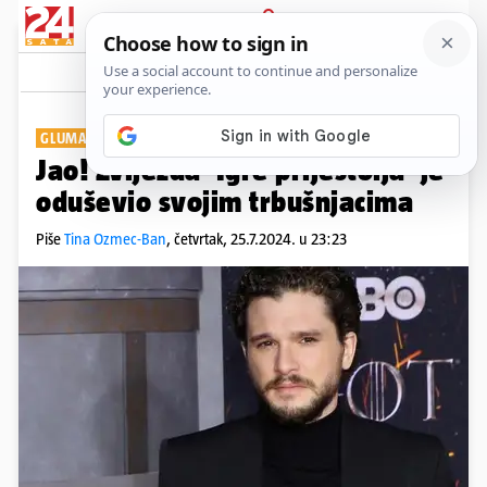
PRIJAVA
Show
Komentari
0
GLUMAC BEZ MAJICE
Jao! Zvijezda 'Igre prijestolja' je
oduševio svojim trbušnjacima
Piše
Tina Ozmec-Ban
,
četvrtak, 25.7.2024. u 23:23