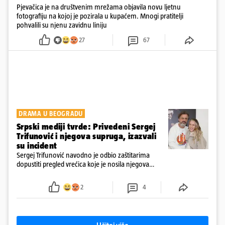
Pjevačica je na društvenim mrežama objavila novu ljetnu
fotografiju na kojoj je pozirala u kupaćem. Mnogi pratitelji
pohvalili su njenu zavidnu liniju
27
67
DRAMA U BEOGRADU
Srpski mediji tvrde: Privedeni Sergej
Trifunović i njegova supruga, izazvali
su incident
Sergej Trifunović navodno je odbio zaštitarima
dopustiti pregled vrećica koje je nosila njegova
supruga, što je dodatno podignulo tenzije
2
4