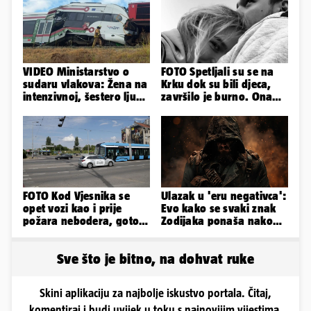
VIDEO Ministarstvo o
FOTO Spetljali su se na
sudaru vlakova: Žena na
Krku dok su bili djeca,
intenzivnoj, šestero ljudi
završilo je burno. Ona
teško ozlijeđeno
sad želi 50 milijuna eura
FOTO Kod Vjesnika se
Ulazak u 'eru negativca':
opet vozi kao i prije
Evo kako se svaki znak
požara nebodera, gotovi
Zodijaka ponaša nakon
radovi i na Deželićevoj
prekida veze
Sve što je bitno, na dohvat ruke
Skini aplikaciju za najbolje iskustvo portala. Čitaj,
komentiraj i budi uvijek u toku s najnovijim vijestima.