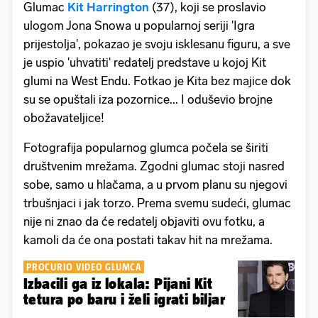
Glumac
Kit Harrington
(37), koji se proslavio
ulogom Jona Snowa u popularnoj seriji 'Igra
prijestolja', pokazao je svoju isklesanu figuru, a sve
je uspio 'uhvatiti' redatelj predstave u kojoj Kit
glumi na West Endu. Fotkao je Kita bez majice dok
su se opuštali iza pozornice... I oduševio brojne
obožavateljice!
Fotografija popularnog glumca počela se širiti
društvenim mrežama. Zgodni glumac stoji nasred
sobe, samo u hlačama, a u prvom planu su njegovi
trbušnjaci i jak torzo. Prema svemu sudeći, glumac
nije ni znao da će redatelj objaviti ovu fotku, a
kamoli da će ona postati takav hit na mrežama.
PROCURIO VIDEO GLUMCA
Izbacili ga iz lokala: Pijani Kit
tetura po baru i želi igrati biljar