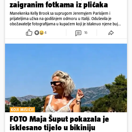
zaigranim fotkama iz plićaka
Manekenka Kelly Brook sa suprugom Jeremyjem Parisijem i
prijateljima uživa na godišnjem odmoru u Italiji. Oduševila je
obožavatelje fotografijama u kupaćem koji je istaknuo njene bujne
obline
4
16
KOJI MIŠIĆI!
FOTO Maja Šuput pokazala je
isklesano tijelo u bikiniju