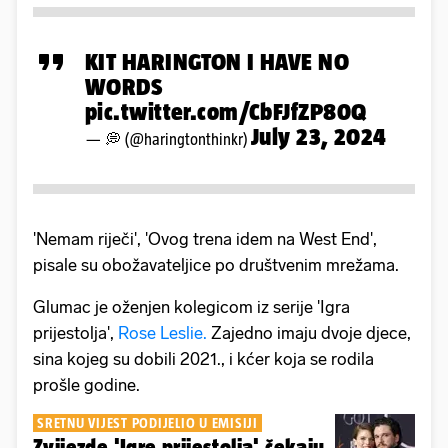
KIT HARINGTON I HAVE NO
WORDS
pic.twitter.com/CbFJfZP80Q
July 23, 2024
— 💭 (@haringtonthinkr)
'Nemam riječi', 'Ovog trena idem na West End',
pisale su obožavateljice po društvenim mrežama.
Glumac je oženjen kolegicom iz serije 'Igra
prijestolja',
Rose Leslie.
Zajedno imaju dvoje djece,
sina kojeg su dobili 2021., i kćer koja se rodila
prošle godine.
SRETNU VIJEST PODIJELIO U EMISIJI
Zvijezde 'Igre prijestolja' čekaju