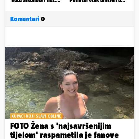
Komentari
0
KUPAĆI KOJI SLAVI OBLINE
FOTO Žena s 'najsavršenijim
tijelom' raspametila je fanove