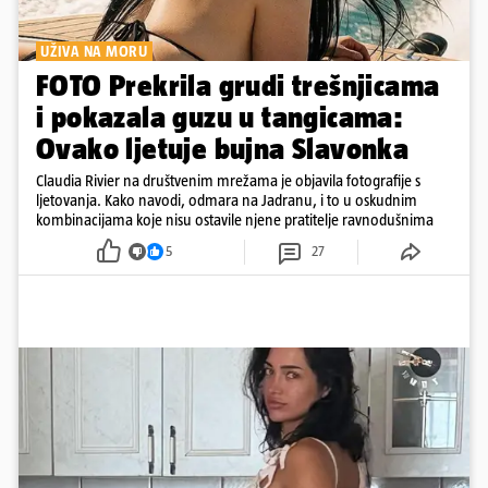
UŽIVA NA MORU
FOTO Prekrila grudi trešnjicama
i pokazala guzu u tangicama:
Ovako ljetuje bujna Slavonka
Claudia Rivier na društvenim mrežama je objavila fotografije s
ljetovanja. Kako navodi, odmara na Jadranu, i to u oskudnim
kombinacijama koje nisu ostavile njene pratitelje ravnodušnima
5
27