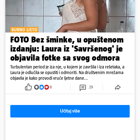
BURNO LJETO
FOTO Bez šminke, u opuštenom
izdanju: Laura iz 'Savršenog' je
objavila fotke sa svog odmora
Turbulentan period je iza nje, u kojem je završila i iza rešetaka, a
Laura je odlučila se opustiti i odmoriti. Na društvenim mrežama
objavila je kako provodi vruće ljetne dane...
8
29
Učitaj više