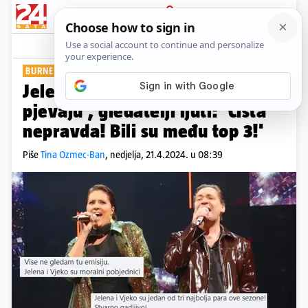
PRIJAVA
Show
Komentari
17
BURNE REAKCIJE
Jelena i Vjeko ispali iz 'Zvijezde
pjevaju', gledatelji ljuti: 'Čista
nepravda! Bili su među top 3!'
Piše
Tina Ozmec-Ban
,
nedjelja, 21.4.2024. u 08:39