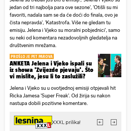
jedan od tri najbolja para ove sezone', 'Otišli su mi
favoriti, nadala sam se da će doći do finala, ovo je
čista nepravda', 'Katastrofa. Više ne gledam tu
emisiju. Jelena i Vjeko su moralni pobjednici', samo
su neki od komentara nezadovoljnih gledatelja na
društvenim mrežama.
PROŠLO JE PET PAROVA
ANKETA Jelena i Vjeko ispali su
iz showa 'Zvijezde pjevaju'. Što
vi mislite, jesu li to zaslužili?
Jelena i Vjeko su u ovotjednoj emisiji otpjevali hit
Ricka Jamesa 'Super Freak'. Od žirija su nakon
nastupa dobili pozitivne komentare.