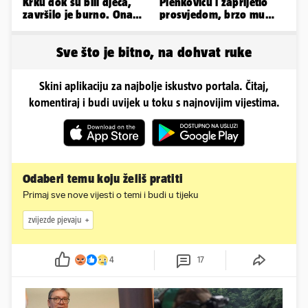
Krku dok su bili djeca,
Plenkoviću i zaprijetio
završilo je burno. Ona
prosvjedom, brzo mu
sad želi 50 milijuna eura
stigao odgovor građana
Gospića
Sve što je bitno, na dohvat ruke
Skini aplikaciju za najbolje iskustvo portala. Čitaj,
komentiraj i budi uvijek u toku s najnovijim vijestima.
Odaberi temu koju želiš pratiti
Primaj sve nove vijesti o temi i budi u tijeku
zvijezde pjevaju
4
17