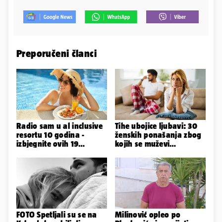
Preporučeni članci
Radio sam u al inclusive
Tihe ubojice ljubavi: 30
resortu 10 godina -
ženskih ponašanja zbog
izbjegnite ovih 19
kojih se muževi
grešaka i olakšajte si
emocionalno distanciraju
odmor
FOTO Spetljali su se na
Milinović opleo po