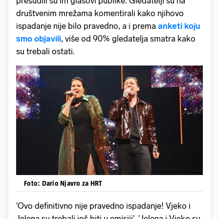
presudili su im glasovi publike. Gledatelji su na
društvenim mrežama komentirali kako njihovo
ispadanje nije bilo pravedno, a i prema
anketi koju
smo objavili
, više od 90% gledatelja smatra kako
su trebali ostati.
Foto: Dario Njavro za HRT
'Ovo definitivno nije pravedno ispadanje! Vjeko i
Jelena su trebali još biti u emisiji', 'Jelena i Vjeko su