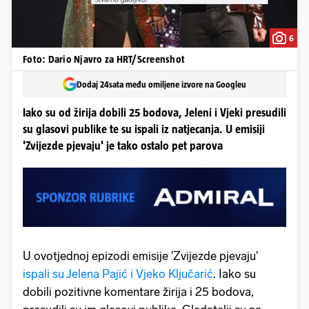
6
Foto: Dario Njavro za HRT/Screenshot
Dodaj 24sata među omiljene izvore na Googleu
Iako su od žirija dobili 25 bodova, Jeleni i Vjeki presudili
su glasovi publike te su ispali iz natjecanja. U emisiji
'Zvijezde pjevaju' je tako ostalo pet parova
U ovotjednoj epizodi emisije 'Zvijezde pjevaju'
ispali su Jelena Pajić i Vjeko Ključarić
. Iako su
dobili pozitivne komentare žirija i 25 bodova,