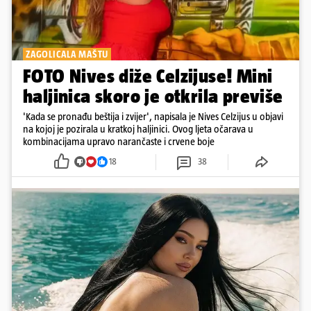
ZAGOLICALA MAŠTU
FOTO Nives diže Celzijuse! Mini
haljinica skoro je otkrila previše
'Kada se pronađu beštija i zvijer', napisala je Nives Celzijus u objavi
na kojoj je pozirala u kratkoj haljinici. Ovog ljeta očarava u
kombinacijama upravo narančaste i crvene boje
18
38