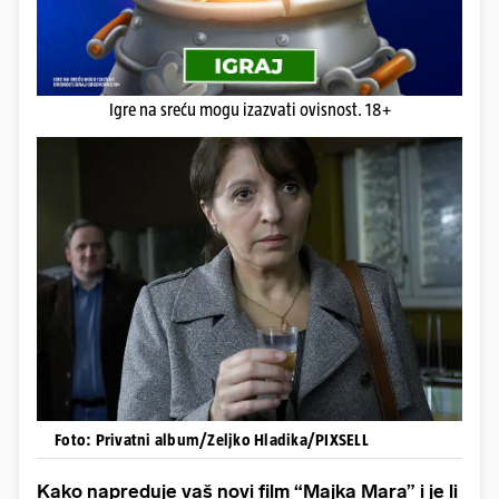
Igre na sreću mogu izazvati ovisnost. 18+
Foto: Privatni album/Zeljko Hladika/PIXSELL
Kako napreduje vaš novi film “Majka Mara” i je li