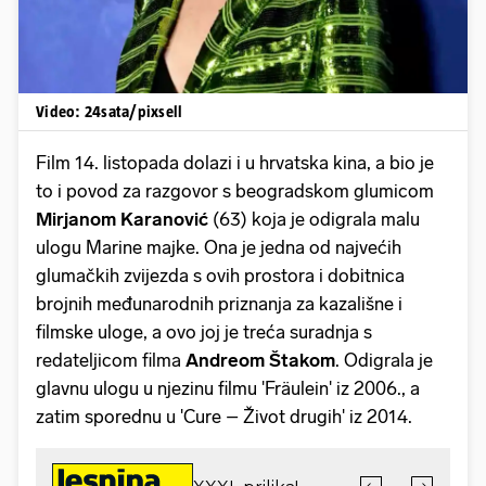
Video: 24sata/pixsell
Film 14. listopada dolazi i u hrvatska kina, a bio je
to i povod za razgovor s beogradskom glumicom
Mirjanom Karanović
(63) koja je odigrala malu
ulogu Marine majke. Ona je jedna od najvećih
glumačkih zvijezda s ovih prostora i dobitnica
brojnih međunarodnih priznanja za kazališne i
filmske uloge, a ovo joj je treća suradnja s
redateljicom filma
Andreom Štakom
. Odigrala je
glavnu ulogu u njezinu filmu 'Fräulein' iz 2006., a
zatim sporednu u 'Cure – Život drugih' iz 2014.