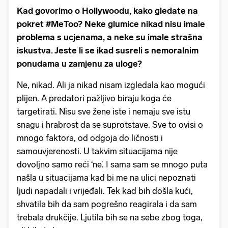
Kad govorimo o Hollywoodu, kako gledate na
pokret #MeToo? Neke glumice nikad nisu imale
problema s ucjenama, a neke su imale strašna
iskustva. Jeste li se ikad susreli s nemoralnim
ponudama u zamjenu za uloge?
Ne, nikad. Ali ja nikad nisam izgledala kao mogući
plijen. A predatori pažljivo biraju koga će
targetirati. Nisu sve žene iste i nemaju sve istu
snagu i hrabrost da se suprotstave. Sve to ovisi o
mnogo faktora, od odgoja do ličnosti i
samouvjerenosti. U takvim situacijama nije
dovoljno samo reći ‘ne’. I sama sam se mnogo puta
našla u situacijama kad bi me na ulici nepoznati
ljudi napadali i vrijeđali. Tek kad bih došla kući,
shvatila bih da sam pogrešno reagirala i da sam
trebala drukčije. Ljutila bih se na sebe zbog toga,