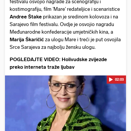
festivalu osvojio nagrade za scenografiju i
kostimografiju, film 'Mare' redateljice i scenaristice
Andree Štake
prikazan je sredinom kolovoza i na
Sarajevo film festivalu. Ovdje je osvojio nagradu
Međunarodne konfederacije umjetničkih kina, a
Marija Škaričić
za ulogu Mare i treći je put osvojila
Srce Sarajeva za najbolju žensku ulogu.
POGLEDAJTE VIDEO: Holivudske zvijezde
preko interneta traže ljubav
02:03
Pokretanje videa...