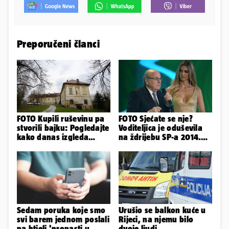
Preporučeni članci
FOTO Kupili ruševinu pa
FOTO Sjećate se nje?
stvorili bajku: Pogledajte
Voditeljica je oduševila
kako danas izgleda
na ždrijebu SP-a 2014.
dvorac u Zagorju
Evo kako danas izgleda
Sedam poruka koje smo
Urušio se balkon kuće u
svi barem jednom poslali
Rijeci, na njemu bilo
pa htjeli 'propasti u
dvoje ljudi