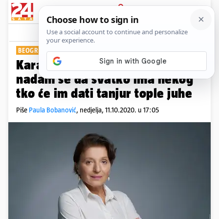
PRIJAVA
Show
Komentari
5
BEOGRADSKA GLUMICA
Karanović: Ako sve ode dovraga
nadam se da svatko ima nekog
tko će im dati tanjur tople juhe
Piše
Paula Bobanović
,
nedjelja, 11.10.2020. u 17:05