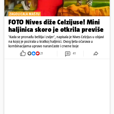
ZAGOLICALA MAŠTU
FOTO Nives diže Celzijuse! Mini
haljinica skoro je otkrila previše
'Kada se pronađu beštija i zvijer', napisala je Nives Celzijus u objavi
na kojoj je pozirala u kratkoj haljinici. Ovog ljeta očarava u
kombinacijama upravo narančaste i crvene boje
21
41