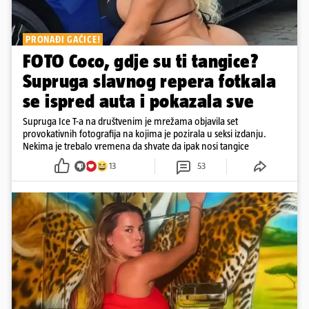
PRONAĐI GAĆICE!
FOTO Coco, gdje su ti tangice?
Supruga slavnog repera fotkala
se ispred auta i pokazala sve
Supruga Ice T-a na društvenim je mrežama objavila set
provokativnih fotografija na kojima je pozirala u seksi izdanju.
Nekima je trebalo vremena da shvate da ipak nosi tangice
13
53