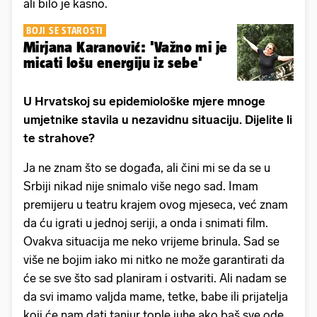
ali bilo je kasno.
BOJI SE STAROSTI
Mirjana Karanović: 'Važno mi je
micati lošu energiju iz sebe'
U Hrvatskoj su epidemiološke mjere mnoge
umjetnike stavila u nezavidnu situaciju. Dijelite li
te strahove?
Ja ne znam što se događa, ali čini mi se da se u
Srbiji nikad nije snimalo više nego sad. Imam
premijeru u teatru krajem ovog mjeseca, već znam
da ću igrati u jednoj seriji, a onda i snimati film.
Ovakva situacija me neko vrijeme brinula. Sad se
više ne bojim iako mi nitko ne može garantirati da
će se sve što sad planiram i ostvariti. Ali nadam se
da svi imamo valjda mame, tetke, babe ili prijatelja
koji će nam dati tanjur tople juhe ako baš sve ode