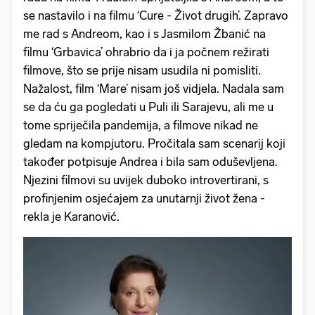
se nastavilo i na filmu ‘Cure - Život drugih’. Zapravo
me rad s Andreom, kao i s Jasmilom Žbanić na
filmu ‘Grbavica’ ohrabrio da i ja počnem režirati
filmove, što se prije nisam usudila ni pomisliti.
Nažalost, film ‘Mare’ nisam još vidjela. Nadala sam
se da ću ga pogledati u Puli ili Sarajevu, ali me u
tome spriječila pandemija, a filmove nikad ne
gledam na kompjutoru. Pročitala sam scenarij koji
također potpisuje Andrea i bila sam oduševljena.
Njezini filmovi su uvijek duboko introvertirani, s
profinjenim osjećajem za unutarnji život žena -
rekla je Karanović.