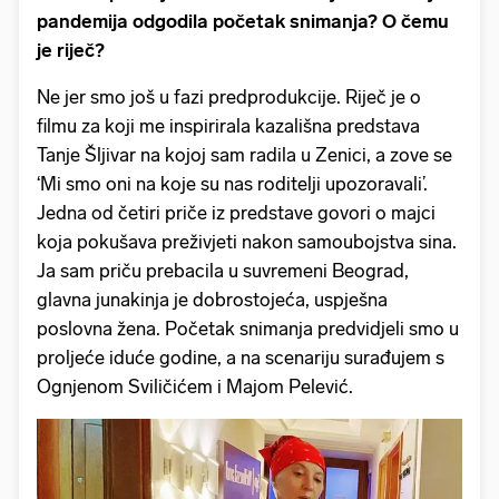
pandemija odgodila početak snimanja? O čemu
je riječ?
Ne jer smo još u fazi predprodukcije. Riječ je o
filmu za koji me inspirirala kazališna predstava
Tanje Šljivar na kojoj sam radila u Zenici, a zove se
‘Mi smo oni na koje su nas roditelji upozoravali’.
Jedna od četiri priče iz predstave govori o majci
koja pokušava preživjeti nakon samoubojstva sina.
Ja sam priču prebacila u suvremeni Beograd,
glavna junakinja je dobrostojeća, uspješna
poslovna žena. Početak snimanja predvidjeli smo u
proljeće iduće godine, a na scenariju surađujem s
Ognjenom Sviličićem i Majom Pelević.