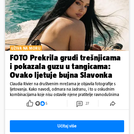
UŽIVA NA MORU
FOTO Prekrila grudi trešnjicama
i pokazala guzu u tangicama:
Ovako ljetuje bujna Slavonka
Claudia Rivier na društvenim mrežama je objavila fotografije s
ljetovanja. Kako navodi, odmara na Jadranu, i to u oskudnim
kombinacijama koje nisu ostavile njene pratitelje ravnodušnima
5
27
Učitaj više