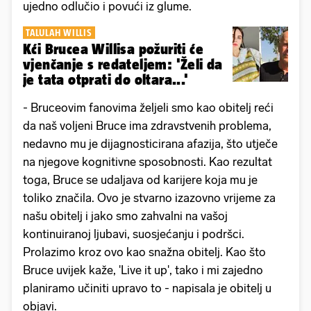
ujedno odlučio i povući iz glume.
TALULAH WILLIS
Kći Brucea Willisa požuriti će
vjenčanje s redateljem: 'Želi da
je tata otprati do oltara...'
- Bruceovim fanovima željeli smo kao obitelj reći
da naš voljeni Bruce ima zdravstvenih problema,
nedavno mu je dijagnosticirana afazija, što utječe
na njegove kognitivne sposobnosti. Kao rezultat
toga, Bruce se udaljava od karijere koja mu je
toliko značila. Ovo je stvarno izazovno vrijeme za
našu obitelj i jako smo zahvalni na vašoj
kontinuiranoj ljubavi, suosjećanju i podršci.
Prolazimo kroz ovo kao snažna obitelj. Kao što
Bruce uvijek kaže, 'Live it up', tako i mi zajedno
planiramo učiniti upravo to - napisala je obitelj u
objavi.