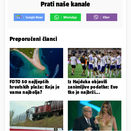
Prati naše kanale
Preporučeni članci
FOTO 50 najljepših
Iz Hajduka objavili
hrvatskih plaža: Koja je
zanimljive podatke: Evo
vama najbolja?
tko je najbrži...