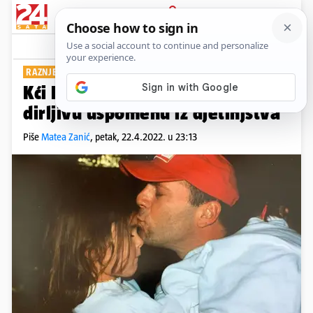
PRIJAVA
Show
Komentari
3
RAZNJEŽILA JE PRATITELJE
Kći Brucea Willisa podijelila je
dirljivu uspomenu iz djetinjstva
Piše
Matea Zanić
,
petak, 22.4.2022. u 23:13