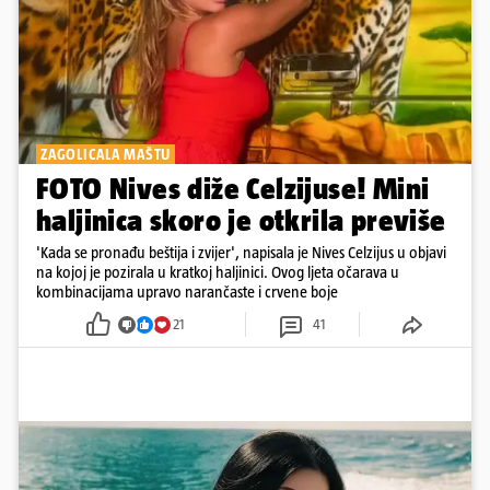
ZAGOLICALA MAŠTU
FOTO Nives diže Celzijuse! Mini
haljinica skoro je otkrila previše
'Kada se pronađu beštija i zvijer', napisala je Nives Celzijus u objavi
na kojoj je pozirala u kratkoj haljinici. Ovog ljeta očarava u
kombinacijama upravo narančaste i crvene boje
21
41