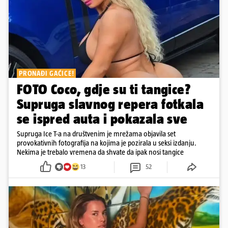
PRONAĐI GAĆICE!
FOTO Coco, gdje su ti tangice?
Supruga slavnog repera fotkala
se ispred auta i pokazala sve
Supruga Ice T-a na društvenim je mrežama objavila set
provokativnih fotografija na kojima je pozirala u seksi izdanju.
Nekima je trebalo vremena da shvate da ipak nosi tangice
13
52