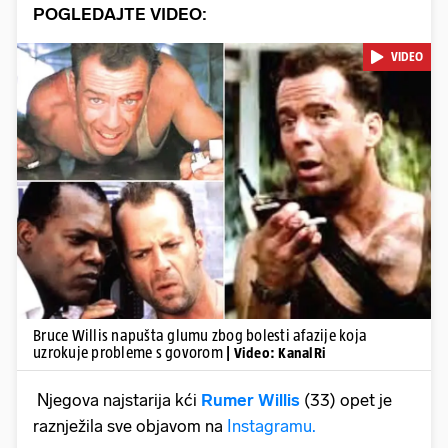
POGLEDAJTE VIDEO:
VIDEO
Pokretanje videa...
Bruce Willis napušta glumu zbog bolesti afazije koja
uzrokuje probleme s govorom
| Video: KanalRi
Njegova najstarija kći
Rumer Willis
(33) opet je
raznježila sve objavom na
Instagramu.