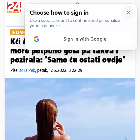
PRIJAVA
Show
Komentari
4
IRELAND BALDWIN
Kći Aleca Baldwina uskočila u
more potpuno gola pa takva i
pozirala: 'Samo ću ostati ovdje'
Piše
Dora Pek
,
petak, 17.6.2022. u 22:29