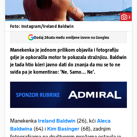
2
Foto: Instagram/Ireland Baldwin
Dodaj 24sata među omiljene izvore na Googleu
Manekenka je jednom prilikom objavila i fotografiju
gdje je opkoračila motor te pokazala stražnjicu. Baldwin
je tada htio kćeri javno dati do znanja da mu se to ne
sviđa pa je komentirao: 'Ne. Samo... Ne'.
Manekenka
Ireland Baldwin
(26), kći
Aleca
Baldwina
(64) i
Kim Basinger
(68), zadnjim
fotografijama na društvenim mrežama ostavila je