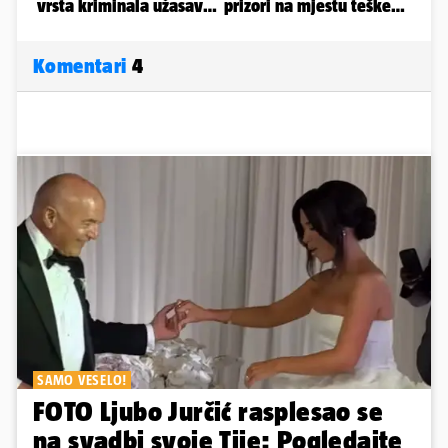
Komentari
4
SAMO VESELO!
FOTO Ljubo Jurčić rasplesao se
na svadbi svoje Tije: Pogledajte