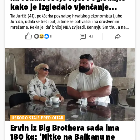
kako je izgledalo vjenčanje...
Tia Jurčić (41), pokćerka poznatog hrvatskog ekonomista Ljube
Jurčića, udala se treći put, a time se pohvalila i na društvenim
mrežama. Rekla je 'da' bivšoj NBA zvijezdi, Kennyju Smithu, a na
snimkama i fotografijama je pokazala vesele trenutke s vjenčanja
11
43
USKORO STAJE PRED OLTAR
Ervin iz Big Brothera sada ima
180 kg: 'Nitko na Balkanu ne