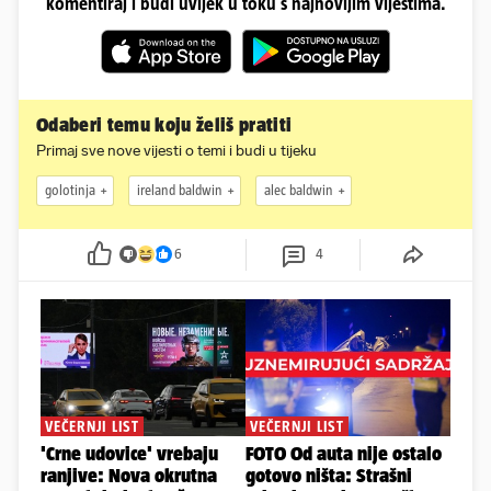
komentiraj i budi uvijek u toku s najnovijim vijestima.
Odaberi temu koju želiš pratiti
Primaj sve nove vijesti o temi i budi u tijeku
golotinja
ireland baldwin
alec baldwin
6
4