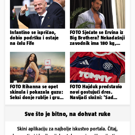
Infantino se ispričao,
FOTO Sjećate se Ervina iz
dobio podršku i ostaje
Big Brothera? Nekadašnji
na čelu Fife
zavodnik ima 180 kg,
evo kako izgleda
FOTO Rihanna se opet
FOTO Hajduk predstavio
skinula i pokazala guzu:
novi gostujući dres.
Seksi donje rublje i grudi
Navijači složni: 'Sad
pale u drugi plan
izgledamo kao Bayern...'
Sve što je bitno, na dohvat ruke
Skini aplikaciju za najbolje iskustvo portala. Čitaj,