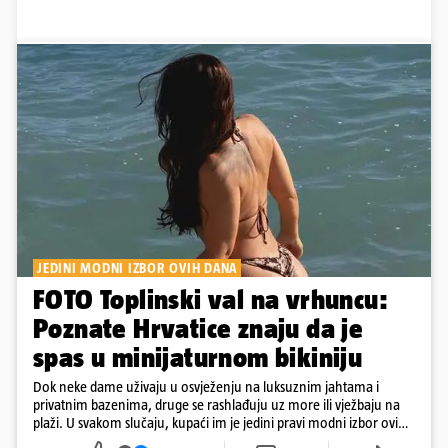
JEDINI MODNI IZBOR OVIH DANA
FOTO Toplinski val na vrhuncu:
Poznate Hrvatice znaju da je
spas u minijaturnom bikiniju
Dok neke dame uživaju u osvježenju na luksuznim jahtama i
privatnim bazenima, druge se rashlađuju uz more ili vježbaju na
plaži. U svakom slučaju, kupaći im je jedini pravi modni izbor ovih
dana