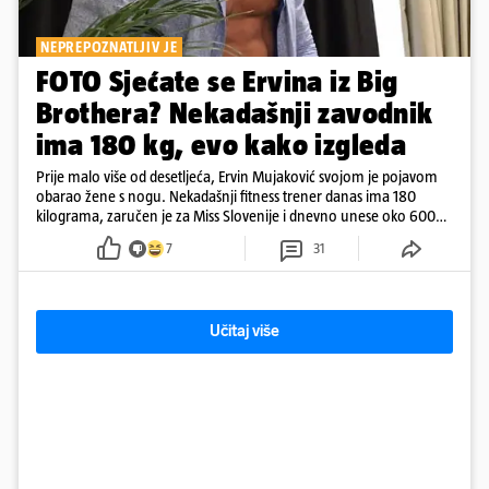
NEPREPOZNATLJIV JE
FOTO Sjećate se Ervina iz Big
Brothera? Nekadašnji zavodnik
ima 180 kg, evo kako izgleda
Prije malo više od desetljeća, Ervin Mujaković svojom je pojavom
obarao žene s nogu. Nekadašnji fitness trener danas ima 180
kilograma, zaručen je za Miss Slovenije i dnevno unese oko 6000
kcal.
7
31
Učitaj više