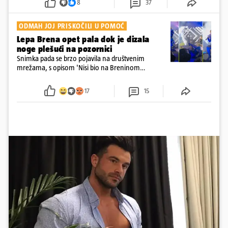
8
37
ODMAH JOJ PRISKOČILI U POMOĆ
Lepa Brena opet pala dok je dizala
noge plešući na pozornici
Snimka pada se brzo pojavila na društvenim
mrežama, s opisom 'Nisi bio na Breninom
koncertu, ako Brena nije pala pred tobom'.
Srećom, pjevačica se nije ozlijedila nego je s
17
15
osmijehom nastavila pjevati