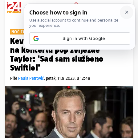
PRIJAVA
Show
Komentari
1
NOĆ ZA PAMĆENJE
Kevin Costner usred razvoda bio
na koncertu pop zvijezde
Taylor: 'Sad sam službeno
Swiftie!'
Piše
Paula Petrović
,
petak, 11.8.2023. u 12:48