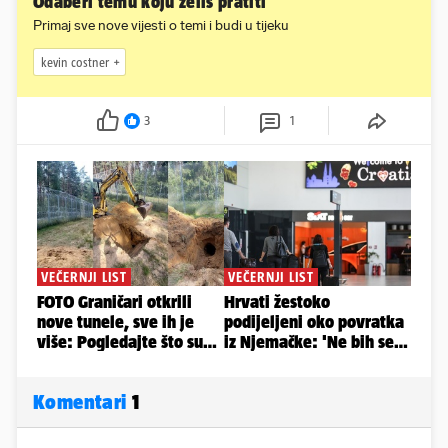
Odaberi temu koju želiš pratiti
Primaj sve nove vijesti o temi i budi u tijeku
kevin costner
3
1
Komentari
1