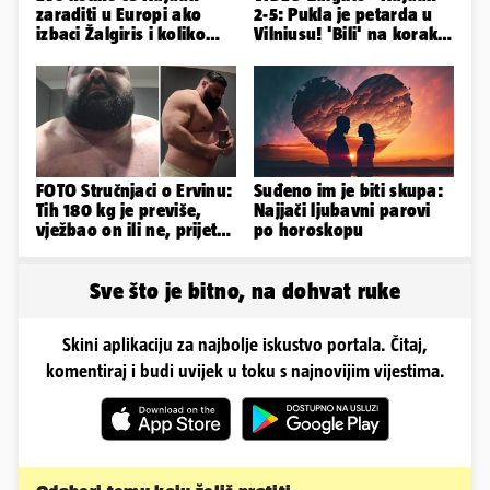
zaraditi u Europi ako
2-5: Pukla je petarda u
izbaci Žalgiris i koliko
Vilniusu! 'Bili' na korak
ako izbori ligašku fazu
do doigravanja
FOTO Stručnjaci o Ervinu:
Suđeno im je biti skupa:
Tih 180 kg je previše,
Najjači ljubavni parovi
vježbao on ili ne, prijete
po horoskopu
mu mnoge komplikacije
Sve što je bitno, na dohvat ruke
Skini aplikaciju za najbolje iskustvo portala. Čitaj,
komentiraj i budi uvijek u toku s najnovijim vijestima.