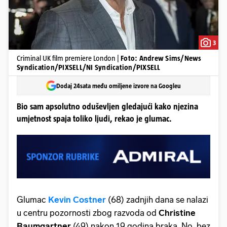
3
Criminal UK film premiere London |
Foto: Andrew Sims/News
Syndication/PIXSELL/NI Syndication/PIXSELL
Dodaj 24sata među omiljene izvore na Googleu
Bio sam apsolutno oduševljen gledajući kako njezina
umjetnost spaja toliko ljudi, rekao je glumac.
Glumac
Kevin Costner
(68) zadnjih dana se nalazi
u centru pozornosti zbog razvoda od
Christine
Baumgartner
(49) nakon 19 godina braka. No, bez