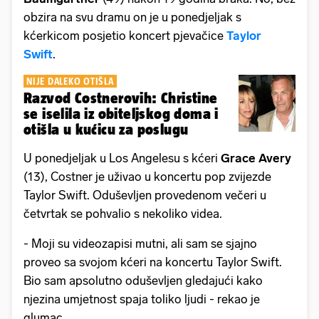
obzira na svu dramu on je u ponedjeljak s
kćerkicom posjetio koncert pjevačice
Taylor
Swift
.
NIJE DALEKO OTIŠLA
Razvod Costnerovih: Christine
se iselila iz obiteljskog doma i
otišla u kućicu za poslugu
U ponedjeljak u Los Angelesu s kćeri
Grace Avery
(13), Costner je uživao u koncertu pop zvijezde
Taylor Swift. Oduševljen provedenom večeri u
četvrtak se pohvalio s nekoliko videa.
- Moji su videozapisi mutni, ali sam se sjajno
proveo sa svojom kćeri na koncertu Taylor Swift.
Bio sam apsolutno oduševljen gledajući kako
njezina umjetnost spaja toliko ljudi - rekao je
glumac.