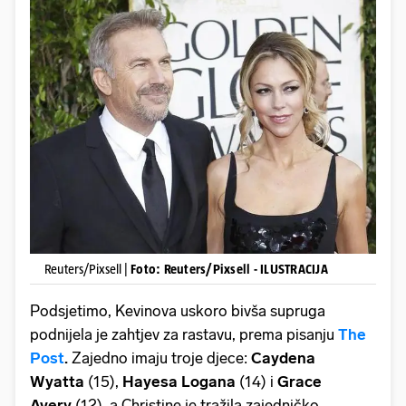
Reuters/Pixsell |
Foto: Reuters/Pixsell - ILUSTRACIJA
Podsjetimo, Kevinova uskoro bivša supruga
podnijela je zahtjev za rastavu, prema pisanju
The
Post
.
Zajedno imaju troje djece:
Caydena
Wyatta
(15),
Hayesa Logana
(14) i
Grace
Avery
(12), a Christine je tražila zajedničko