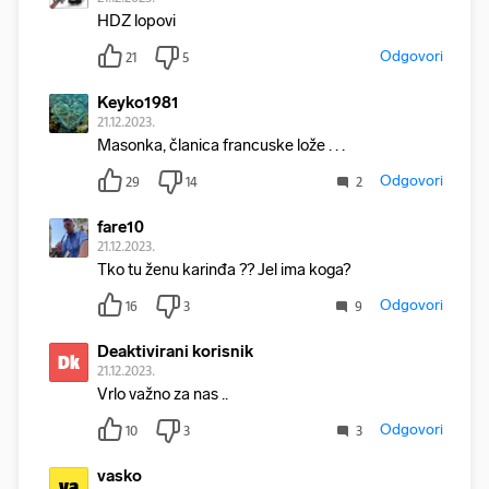
HDZ lopovi
Odgovori
21
5
Keyko1981
21.12.2023.
Masonka, članica francuske lože . . .
Odgovori
29
14
2
fare10
21.12.2023.
Tko tu ženu karinđa ?? Jel ima koga?
Odgovori
16
3
9
Deaktivirani korisnik
Dk
21.12.2023.
Vrlo važno za nas ..
Odgovori
10
3
3
vasko
va