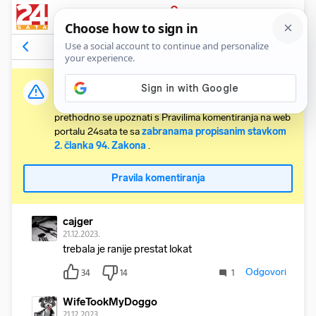
PRIJAVA
Komentari
81
Relevantni
Važna obavijest:
Svaki korisnik koji želi komentirati članke obvezan je
prethodno se upoznati s Pravilima komentiranja na web
portalu 24sata te sa
zabranama propisanim stavkom
2. članka 94. Zakona
.
Pravila komentiranja
cajger
21.12.2023.
trebala je ranije prestat lokat
Odgovori
34
14
1
WifeTookMyDoggo
21.12.2023.