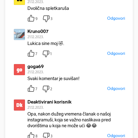
21.12.2023.
Dvolična spletkaruša
Odgovori
9
3
Kruno007
21.12.2023.
Lukica sine moj 🤣.
Odgovori
7
1
goga69
go
21.12.2023.
Svaki komentar je suvišan!
Odgovori
7
2
Deaktivirani korisnik
Dk
21.12.2023.
Opa, nakon dužeg vremena članak o našoj
instagramuši, koja se važno naslikava pred
dvorištima u koja ne može ući 😂😂
Odgovori
8
3