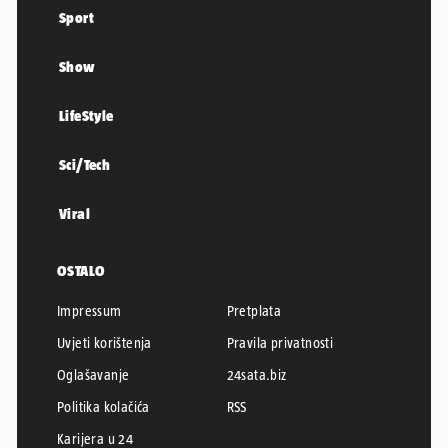
Sport
Show
LifeStyle
Sci/Tech
Viral
OSTALO
Impressum
Pretplata
Uvjeti korištenja
Pravila privatnosti
Oglašavanje
24sata.biz
Politika kolačića
RSS
Karijera u 24