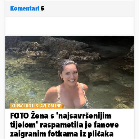
Komentari
5
KUPAĆI KOJI SLAVI OBLINE
FOTO Žena s 'najsavršenijim
tijelom' raspametila je fanove
zaigranim fotkama iz plićaka