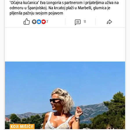
'Očajna kućanica' Eva Longoria s partnerom i prijateljima uživa na
odmoru u Španjolskoj. Na krcatoj plaži u Marbelli, glumica je
plijenila pažnju svojom pojavom
7
11
KOJI MIŠIĆI!