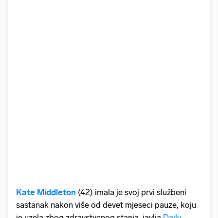
Kate Middleton
(42) imala je svoj prvi službeni
sastanak nakon više od devet mjeseci pauze, koju
je uzela zbog zdravstvenog stanja, javlja
Daily