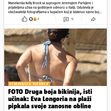
Manekenka Kelly Brook sa suprugom Jeremyjem Parisijem i
prijateljima uživa na godišnjem odmoru u Italiji. Oduševila je
obožavatelje fotografijama u kupaćem koji je istaknuo njene bujne
obline
4
15
OČARAVAJUĆA 'KUĆANICA'
FOTO Druga boja bikinija, isti
učinak: Eva Longoria na plaži
pipkala svoje zanosne obline