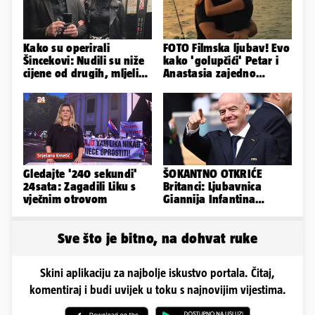
Kako su operirali
FOTO Filmska ljubav! Evo
Šincekovi: Nudili su niže
kako 'golupčići' Petar i
cijene od drugih, mljeli
Anastasia zajedno
su otpad pa zakapali...
provode ljetne dane
Gledajte '240 sekundi'
ŠOKANTNO OTKRIĆE
24sata: Zagadili Liku s
Britanci: Ljubavnica
vječnim otrovom
Giannija Infantina
isplaćena je novcem
Uefe!?
Sve što je bitno, na dohvat ruke
Skini aplikaciju za najbolje iskustvo portala. Čitaj,
komentiraj i budi uvijek u toku s najnovijim vijestima.