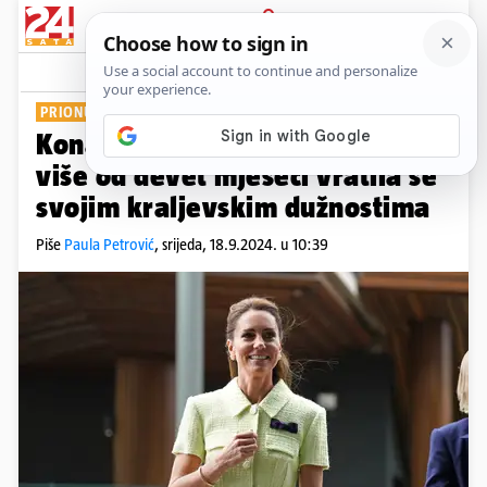
PRIJAVA
Show
Komentari
5
PRIONULA NA POSAO
Konačno! Kate Middleton nakon
više od devet mjeseci vratila se
svojim kraljevskim dužnostima
Piše
Paula Petrović
,
srijeda, 18.9.2024. u 10:39