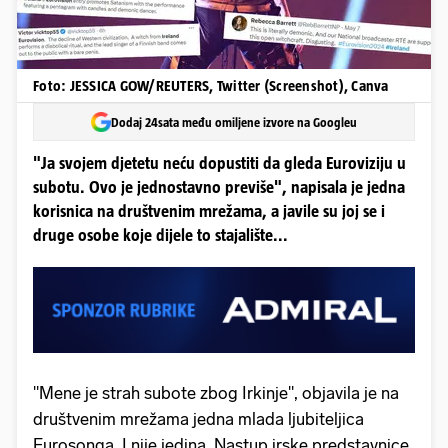
Foto: JESSICA GOW/REUTERS, Twitter (Screenshot), Canva
Dodaj 24sata među omiljene izvore na Googleu
"Ja svojem djetetu neću dopustiti da gleda Euroviziju u
subotu. Ovo je jednostavno previše", napisala je jedna
korisnica na društvenim mrežama, a javile su joj se i
druge osobe koje dijele to stajalište...
"Mene je strah subote zbog Irkinje", objavila je na
društvenim mrežama jedna mlada ljubiteljica
Eurosonga. I nije jedina. Nastup irske predstavnice