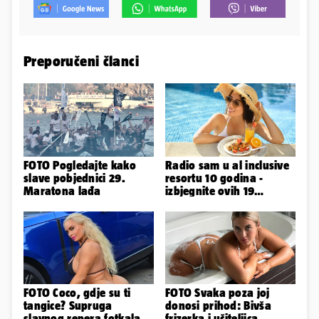
Preporučeni članci
FOTO Pogledajte kako
Radio sam u al inclusive
slave pobjednici 29.
resortu 10 godina -
Maratona lađa
izbjegnite ovih 19
grešaka i olakšajte si
odmor
FOTO Coco, gdje su ti
FOTO Svaka poza joj
tangice? Supruga
donosi prihod: Bivša
slavnog repera fotkala
frizerka i učiteljica