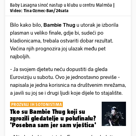
Baby Lasagna sinoć nastup u klubu u centru Malmöa
|
Video: Tina Ozmec-Ban/24sata
Bilo kako bilo,
Bambie Thug
u utorak je izborila
plasman u veliko finale, gdje bi, sudeći po
kladionicama, trebala ostvariti dobar rezultat.
Većina njih prognozira joj ulazak među pet
najboljih.
- Ja svojem djetetu neću dopustiti da gleda
Euroviziju u subotu. Ovo je jednostavno previše -
napisala je jedna korisnica na društvenim mrežama,
a javili su joj se i drugi ljudi koje dijele to stajalište.
PROZVALI IH SOTONISTIMA
Tko su Bambie Thug koji su
zgrozili gledatelje u polufinalu?
'Posebna sam jer sam vještica'