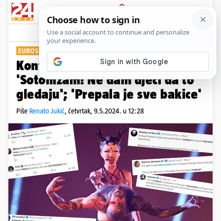
PRIJAVA
Show
Komentari
15
EUROSONG: SVIĐA LI SE VAMA?
Kontroverze zbog irske pjesme:
'Sotonizam! Ne dam djeci da to
gledaju'; 'Prepala je sve bakice'
Piše
Renato Jukić
,
četvrtak, 9.5.2024. u 12:28