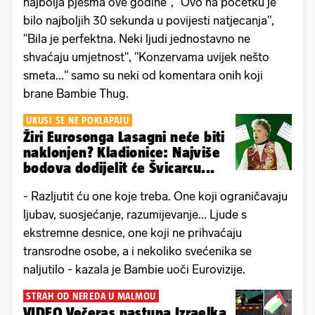
najbolja pjesma ove godine", "Ovo na početku je
bilo najboljih 30 sekunda u povijesti natjecanja",
"Bila je perfektna. Neki ljudi jednostavno ne
shvaćaju umjetnost", "Konzervama uvijek nešto
smeta..." samo su neki od komentara onih koji
brane Bambie Thug.
UKUSI SE NE POKLAPAJU
Žiri Eurosonga Lasagni neće biti
naklonjen? Kladionice: Najviše
bodova dodijelit će Švicarcu...
- Razljutit ću one koje treba. One koji ograničavaju
ljubav, suosjećanje, razumijevanje... Ljude s
ekstremne desnice, one koji ne prihvaćaju
transrodne osobe, a i nekoliko svećenika se
naljutilo - kazala je Bambie uoči Eurovizije.
STRAH OD NEREDA U MALMOU
VIDEO Večeras nastupa Izraelka,