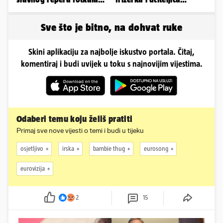
se ispred auta i pokazala
oblinama je zapalila
sve
Instagram
Sve što je bitno, na dohvat ruke
Skini aplikaciju za najbolje iskustvo portala. Čitaj,
komentiraj i budi uvijek u toku s najnovijim vijestima.
Odaberi temu koju želiš pratiti
Primaj sve nove vijesti o temi i budi u tijeku
osjetljivo
irska
bambie thug
eurosong
eurovizija
2
15