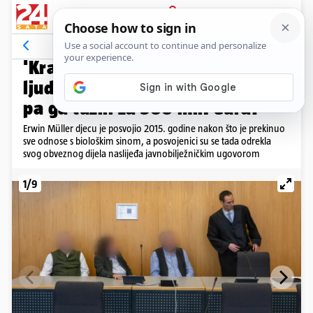
PRIJAVA
Galerija
Komentari
7
VLASNIK MULLERA
'Kralj drogerija' posvojio troje
ljudi: Odrekli su se nasljedstva,
pa ga tužili za 500 mil. eura!
Erwin Müller djecu je posvojio 2015. godine nakon što je prekinuo
sve odnose s biološkim sinom, a posvojenici su se tada odrekla
svog obveznog dijela naslijeđa javnobilježničkim ugovorom
1/9