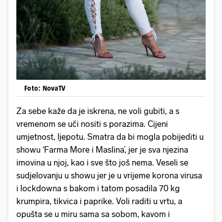
Foto: NovaTV
Za sebe kaže da je iskrena, ne voli gubiti, a s
vremenom se uči nositi s porazima. Cijeni
umjetnost, ljepotu. Smatra da bi mogla pobijediti u
showu ‘Farma More i Maslina’, jer je sva njezina
imovina u njoj, kao i sve što još nema. Veseli se
sudjelovanju u showu jer je u vrijeme korona virusa
i lockdowna s bakom i tatom posadila 70 kg
krumpira, tikvica i paprike. Voli raditi u vrtu, a
opušta se u miru sama sa sobom, kavom i