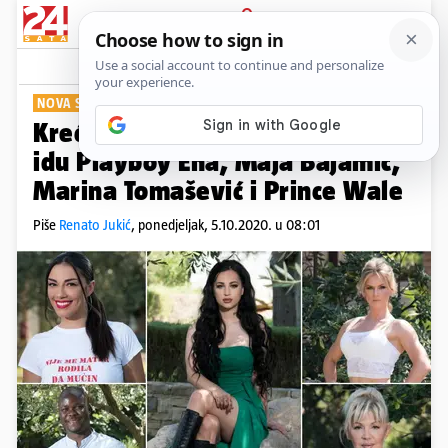
PRIJAVA
Show
Komentari
70
NOVA SEZONA
Kreće nova 'Farma': Po pobjedu
idu Playboy Ena, Maja Bajamić,
Marina Tomašević i Prince Wale
Piše
Renato Jukić
,
ponedjeljak, 5.10.2020. u 08:01