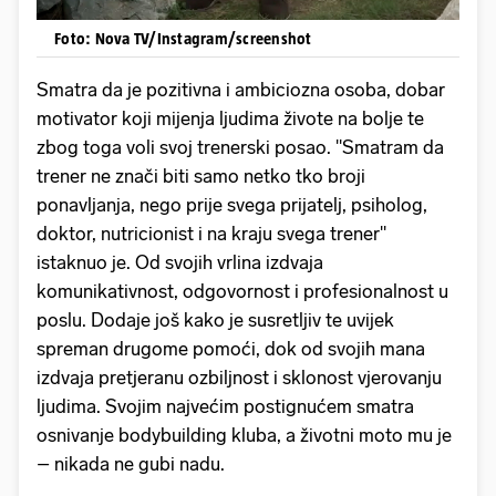
Foto: Nova TV/Instagram/screenshot
Smatra da je pozitivna i ambiciozna osoba, dobar
motivator koji mijenja ljudima živote na bolje te
zbog toga voli svoj trenerski posao. ''Smatram da
trener ne znači biti samo netko tko broji
ponavljanja, nego prije svega prijatelj, psiholog,
doktor, nutricionist i na kraju svega trener''
istaknuo je. Od svojih vrlina izdvaja
komunikativnost, odgovornost i profesionalnost u
poslu. Dodaje još kako je susretljiv te uvijek
spreman drugome pomoći, dok od svojih mana
izdvaja pretjeranu ozbiljnost i sklonost vjerovanju
ljudima. Svojim najvećim postignućem smatra
osnivanje bodybuilding kluba, a životni moto mu je
– nikada ne gubi nadu.