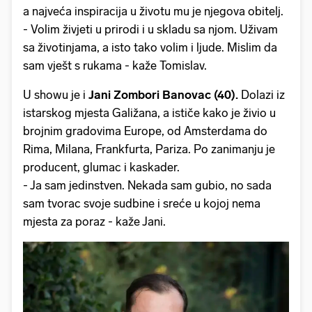
a najveća inspiracija u životu mu je njegova obitelj.
- Volim živjeti u prirodi i u skladu sa njom. Uživam
sa životinjama, a isto tako volim i ljude. Mislim da
sam vješt s rukama - kaže Tomislav.
U showu je i
Jani Zombori Banovac (40).
Dolazi iz
istarskog mjesta Galižana, a ističe kako je živio u
brojnim gradovima Europe, od Amsterdama do
Rima, Milana, Frankfurta, Pariza. Po zanimanju je
producent, glumac i kaskader.
- Ja sam jedinstven. Nekada sam gubio, no sada
sam tvorac svoje sudbine i sreće u kojoj nema
mjesta za poraz - kaže Jani.