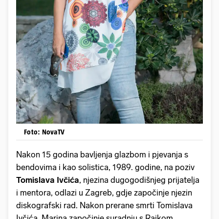
Foto: NovaTV
Nakon 15 godina bavljenja glazbom i pjevanja s
bendovima i kao solistica, 1989. godine, na poziv
Tomislava Ivčića
, njezina dugogodišnjeg prijatelja
i mentora, odlazi u Zagreb, gdje započinje njezin
diskografski rad. Nakon prerane smrti Tomislava
Ivčića, Marina započinje suradnju s Rajkom