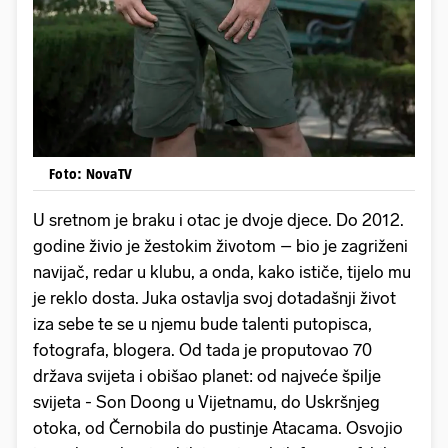
Foto: NovaTV
U sretnom je braku i otac je dvoje djece. Do 2012.
godine živio je žestokim životom – bio je zagriženi
navijač, redar u klubu, a onda, kako ističe, tijelo mu
je reklo dosta. Juka ostavlja svoj dotadašnji život
iza sebe te se u njemu bude talenti putopisca,
fotografa, blogera. Od tada je proputovao 70
država svijeta i obišao planet: od najveće špilje
svijeta - Son Doong u Vijetnamu, do Uskršnjeg
otoka, od Černobila do pustinje Atacama. Osvojio