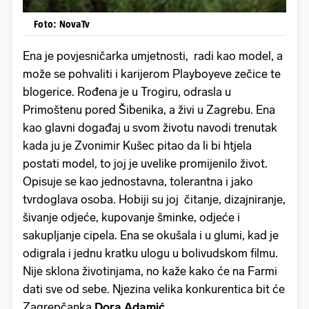
Foto: NovaTv
Ena je povjesničarka umjetnosti, radi kao model, a
može se pohvaliti i karijerom Playboyeve zečice te
blogerice. Rođena je u Trogiru, odrasla u
Primoštenu pored Šibenika, a živi u Zagrebu. Ena
kao glavni događaj u svom životu navodi trenutak
kada ju je Zvonimir Kušec pitao da li bi htjela
postati model, to joj je uvelike promijenilo život.
Opisuje se kao jednostavna, tolerantna i jako
tvrdoglava osoba. Hobiji su joj čitanje, dizajniranje,
šivanje odjeće, kupovanje šminke, odjeće i
sakupljanje cipela. Ena se okušala i u glumi, kad je
odigrala i jednu kratku ulogu u bolivudskom filmu.
Nije sklona životinjama, no kaže kako će na Farmi
dati sve od sebe. Njezina velika konkurentica bit će
Zagrepčanka
Dora Adamić.