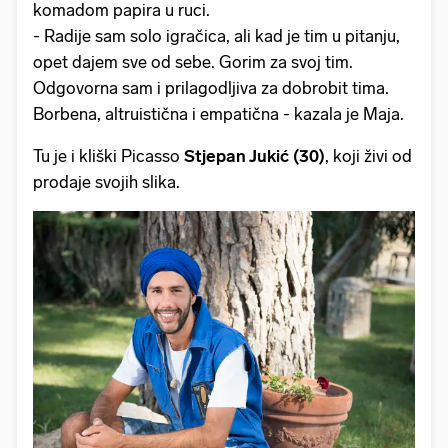
komadom papira u ruci.
- Radije sam solo igračica, ali kad je tim u pitanju,
opet dajem sve od sebe. Gorim za svoj tim.
Odgovorna sam i prilagodljiva za dobrobit tima.
Borbena, altruistična i empatična - kazala je Maja.
Tu je i kliški Picasso
Stjepan Jukić (30)
, koji živi od
prodaje svojih slika.