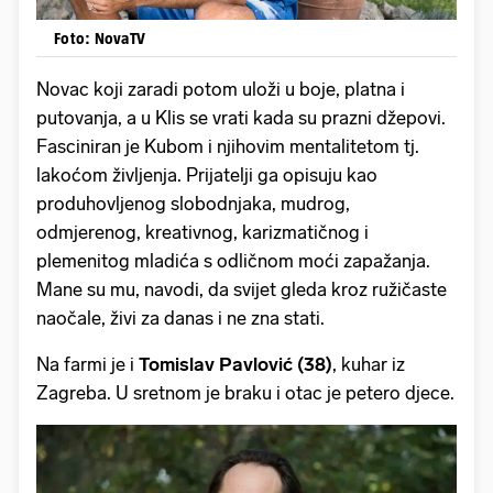
Foto: NovaTV
Novac koji zaradi potom uloži u boje, platna i
putovanja, a u Klis se vrati kada su prazni džepovi.
Fasciniran je Kubom i njihovim mentalitetom tj.
lakoćom življenja. Prijatelji ga opisuju kao
produhovljenog slobodnjaka, mudrog,
odmjerenog, kreativnog, karizmatičnog i
plemenitog mladića s odličnom moći zapažanja.
Mane su mu, navodi, da svijet gleda kroz ružičaste
naočale, živi za danas i ne zna stati.
Na farmi je i
Tomislav Pavlović (38)
, kuhar iz
Zagreba. U sretnom je braku i otac je petero djece.