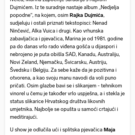
Dujmićem. Iz te suradnje nastaje album „Nedjelja
popodne“, na kojem, osim
Rajka Dujmića
,
sudjeluju i ostali priznati tekstopisci: Nenad
Ninčević, Alka Vuica i drugi. Kao vrhunska
zabavljačica i pjevačica, Marina je od 1981. godine
pa do danas vrlo rado viđena gošća u dijaspori i
nebrojeno je puta obišla SAD, Kanadu, Australiju,
Novi Zeland, Njemačku, Švicarsku, Austriju,
Švedsku i Belgiju. Za sebe kaže da je pozitivna i
otvorena, a kao svoju manu navodi da voli puno
pričati. Osim glazbe bavi se i slikanjem - tehnikom
vinorel u čemu je također vrlo uspješna, a i stekla je
status slikarice Hrvatskog društva likovnih
umjetnika. Najbolje se opušta u samoći crtajući i
meditirajući.
U show je odlučila ući i splitska pjevačica
Maja