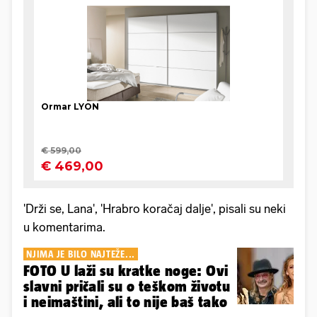
'Drži se, Lana', 'Hrabro koračaj dalje', pisali su neki
u komentarima.
NJIMA JE BILO NAJTEŽE...
FOTO U laži su kratke noge: Ovi
slavni pričali su o teškom životu
i neimaštini, ali to nije baš tako