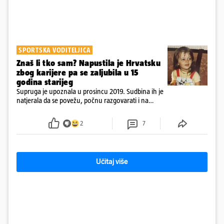
SPORTSKA VODITELJICA
Znaš li tko sam? Napustila je Hrvatsku
zbog karijere pa se zaljubila u 15
godina starijeg
Supruga je upoznala u prosincu 2019. Sudbina ih je
natjerala da se povežu, počnu razgovarati i na
kraju provode vrijeme upoznavajući se
2
7
Učitaj više