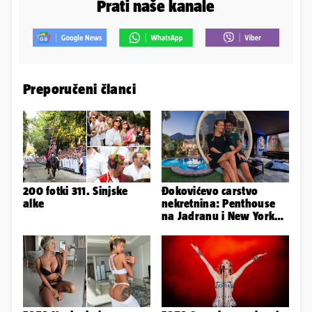
Prati naše kanale
Preporučeni članci
200 fotki 311. Sinjske
Đokovićevo carstvo
alke
nekretnina: Penthouse
na Jadranu i New Yorku,
španjolska vila, hoteli...