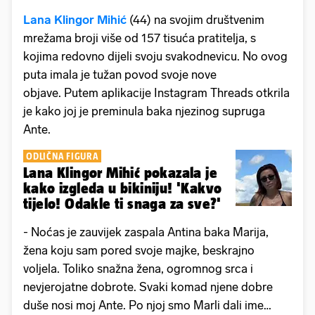
Lana Klingor Mihić
(44) na svojim društvenim
mrežama broji više od 157 tisuća pratitelja, s
kojima redovno dijeli svoju svakodnevicu. No ovog
puta imala je tužan povod svoje nove
objave. Putem aplikacije Instagram Threads otkrila
je kako joj je preminula baka njezinog supruga
Ante.
ODLIČNA FIGURA
Lana Klingor Mihić pokazala je
kako izgleda u bikiniju! 'Kakvo
tijelo! Odakle ti snaga za sve?'
- Noćas je zauvijek zaspala Antina baka Marija,
žena koju sam pored svoje majke, beskrajno
voljela. Toliko snažna žena, ogromnog srca i
nevjerojatne dobrote. Svaki komad njene dobre
duše nosi moj Ante. Po njoj smo Marli dali ime…