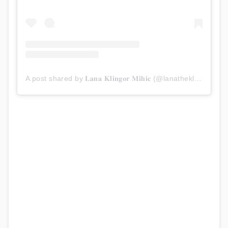
A post shared by 𝐋𝐚𝐧𝐚 𝐊𝐥𝐢𝐧𝐠𝐨𝐫 𝐌𝐢𝐡𝐢𝐜 (@lanatheklingor)