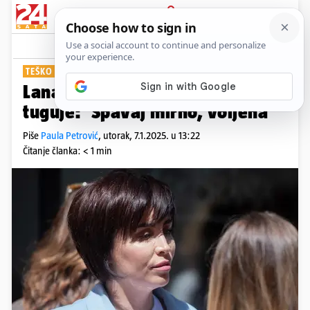
PRIJAVA
Show
Komentari
5
TEŠKO RAZDOBLJE
Lana Klingor Mihić ovih dana
tuguje: 'Spavaj mirno, voljena'
Piše
Paula Petrović
,
utorak, 7.1.2025. u 13:22
Čitanje članka: < 1 min