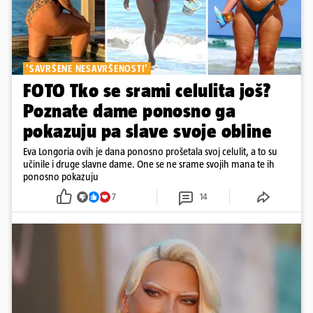
'SAVRŠENE NESAVRŠENOSTI'
FOTO Tko se srami celulita još?
Poznate dame ponosno ga
pokazuju pa slave svoje obline
Eva Longoria ovih je dana ponosno prošetala svoj celulit, a to su
učinile i druge slavne dame. One se ne srame svojih mana te ih
ponosno pokazuju
7
14