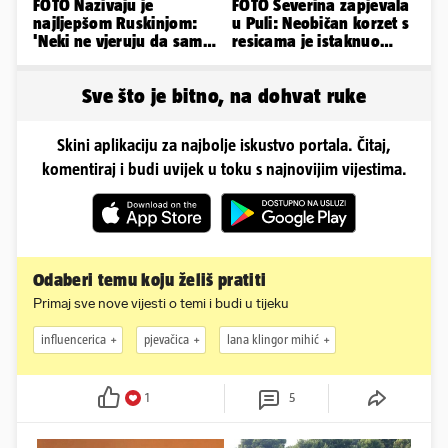
FOTO Nazivaju je
FOTO Severina zapjevala
najljepšom Ruskinjom:
u Puli: Neobičan korzet s
'Neki ne vjeruju da sam
resicama je istaknuo
stvarna. Što vi mislite?'
njezine vitke noge...
Sve što je bitno, na dohvat ruke
Skini aplikaciju za najbolje iskustvo portala. Čitaj,
komentiraj i budi uvijek u toku s najnovijim vijestima.
Odaberi temu koju želiš pratiti
Primaj sve nove vijesti o temi i budi u tijeku
influencerica
pjevačica
lana klingor mihić
1
5