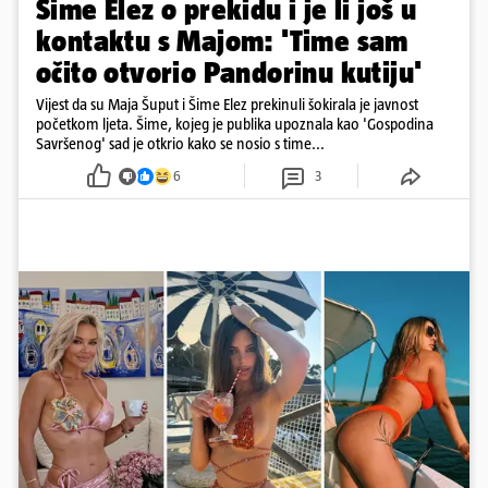
Šime Elez o prekidu i je li još u
kontaktu s Majom: 'Time sam
očito otvorio Pandorinu kutiju'
Vijest da su Maja Šuput i Šime Elez prekinuli šokirala je javnost
početkom ljeta. Šime, kojeg je publika upoznala kao 'Gospodina
Savršenog' sad je otkrio kako se nosio s time...
6
3