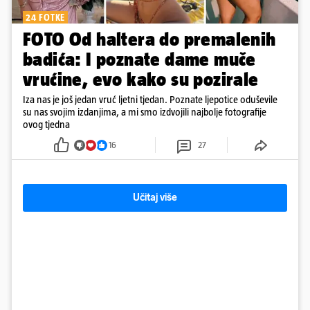
24 FOTKE
FOTO Od haltera do premalenih
badića: I poznate dame muče
vrućine, evo kako su pozirale
Iza nas je još jedan vruć ljetni tjedan. Poznate ljepotice oduševile
su nas svojim izdanjima, a mi smo izdvojili najbolje fotografije
ovog tjedna
16
27
Učitaj više