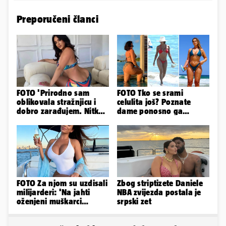
Preporučeni članci
FOTO 'Prirodno sam
FOTO Tko se srami
oblikovala stražnjicu i
celulita još? Poznate
dobro zarađujem. Nitko
dame ponosno ga
ne vjeruje da je prava'
pokazuju pa slave svoje
obline
FOTO Za njom su uzdisali
Zbog striptizete Daniele
milijarderi: 'Na jahti
NBA zvijezda postala je
oženjeni muškarci
srpski zet
zaborave na pravila'