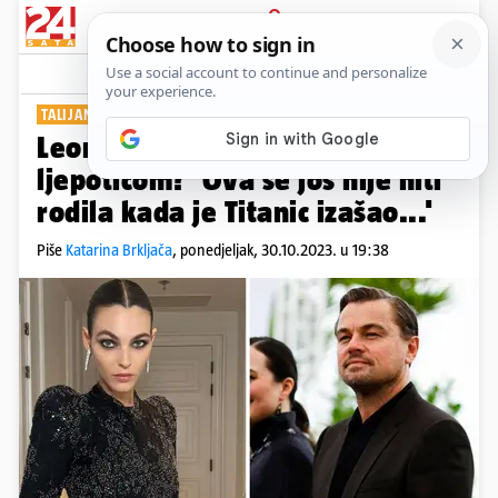
PRIJAVA
Show
Komentari
3
TALIJANSKA MANEKENKA
Leonardo DiCaprio s još jednom
ljepoticom? 'Ova se još nije niti
rodila kada je Titanic izašao...'
Piše
Katarina Brkljača
,
ponedjeljak, 30.10.2023. u 19:38