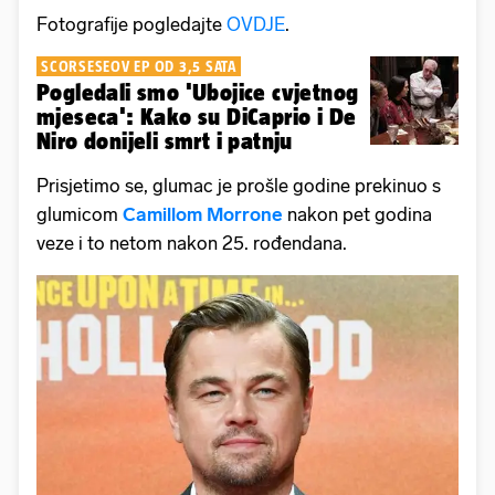
Fotografije pogledajte
OVDJE
.
SCORSESEOV EP OD 3,5 SATA
Pogledali smo 'Ubojice cvjetnog
mjeseca': Kako su DiCaprio i De
Niro donijeli smrt i patnju
Prisjetimo se, glumac je prošle godine prekinuo s
glumicom
Camillom Morrone
nakon pet godina
veze i to netom nakon 25. rođendana.