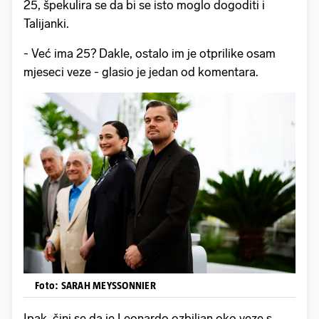
25, špekulira se da bi se isto moglo dogoditi i
Talijanki.
- Već ima 25? Dakle, ostalo im je otprilike osam
mjeseci veze - glasio je jedan od komentara.
Foto: SARAH MEYSSONNIER
Ipak, čini se da je Leonardo ozbiljan oko veze s