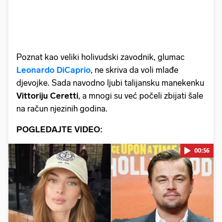
Poznat kao veliki holivudski zavodnik, glumac
Leonardo DiCaprio
, ne skriva da voli mlađe
djevojke. Sada navodno ljubi talijansku manekenku
Vittoriju Ceretti
, a mnogi su već počeli zbijati šale
na račun njezinih godina.
POGLEDAJTE VIDEO:
00:56
Pokretanje videa...