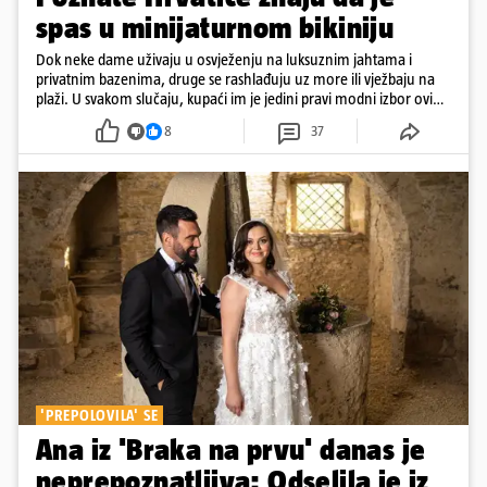
spas u minijaturnom bikiniju
Dok neke dame uživaju u osvježenju na luksuznim jahtama i
privatnim bazenima, druge se rashlađuju uz more ili vježbaju na
plaži. U svakom slučaju, kupaći im je jedini pravi modni izbor ovih
dana
8
37
'PREPOLOVILA' SE
Ana iz 'Braka na prvu' danas je
neprepoznatljiva: Odselila je iz