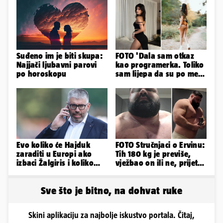
Suđeno im je biti skupa:
FOTO 'Dala sam otkaz
Najjači ljubavni parovi
kao programerka. Toliko
po horoskopu
sam lijepa da su po meni
napravili lutku'
Evo koliko će Hajduk
FOTO Stručnjaci o Ervinu:
zaraditi u Europi ako
Tih 180 kg je previše,
izbaci Žalgiris i koliko
vježbao on ili ne, prijete
ako izbori ligašku fazu
mu mnoge komplikacije
Sve što je bitno, na dohvat ruke
Skini aplikaciju za najbolje iskustvo portala. Čitaj,