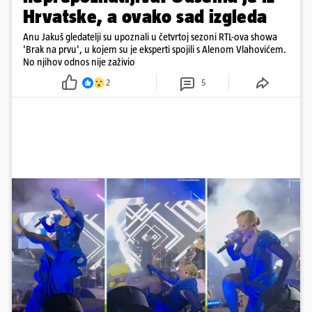
Hrvatske, a ovako sad izgleda
Anu Jakuš gledatelji su upoznali u četvrtoj sezoni RTL-ova showa
'Brak na prvu', u kojem su je eksperti spojili s Alenom Vlahovićem.
No njihov odnos nije zaživio
2
5