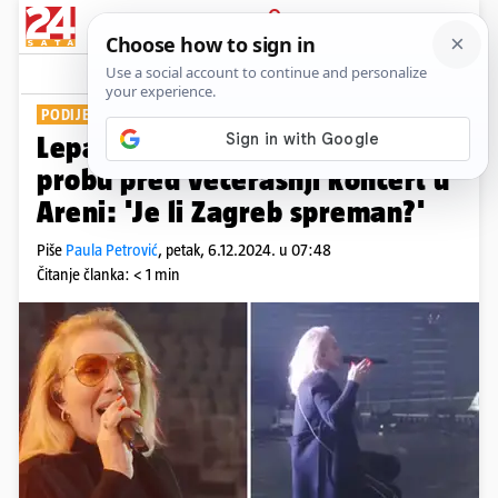
PRIJAVA
Show
Komentari
39
PODIJELILA VIDEO IZ DVORANE
Lepa Brena odradila generalnu
probu pred večerašnji koncert u
Areni: 'Je li Zagreb spreman?'
Piše
Paula Petrović
,
petak, 6.12.2024. u 07:48
Čitanje članka: < 1 min