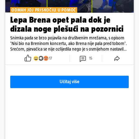
ODMAH JOJ PRISKOČILI U POMOĆ
Lepa Brena opet pala dok je
dizala noge plešući na pozornici
Snimka pada se brzo pojavila na društvenim mrežama, s opisom
'Nisi bio na Breninom koncertu, ako Brena nije pala pred tobom'.
Srećom, pjevačica se nije ozlijedila nego je s osmijehom nastavila
pjevati
17
15
Učitaj više