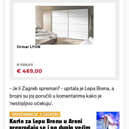
- Je li Zagreb spreman? - upitala je Lepa Brena, a
brojni su joj poručili u komentarima kako je
'nestrpljivo očekuju'.
'BRENOMANIJA' U ZAGREBU
Karte za Lepu Brenu u Areni
preprodaju se i po duplo većim