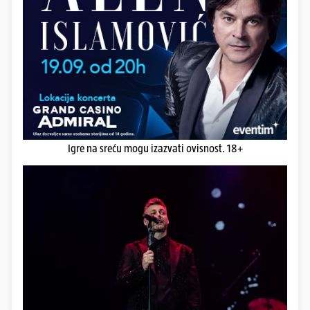
Igre na sreću mogu izazvati ovisnost. 18+