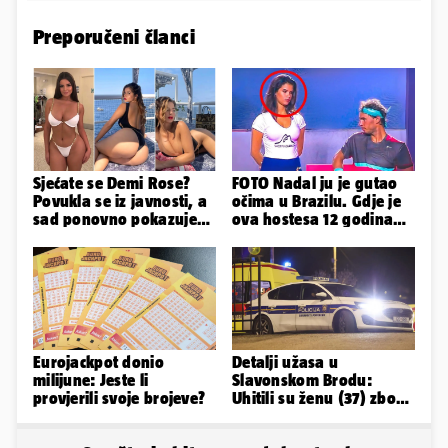
Preporučeni članci
Sjećate se Demi Rose?
FOTO Nadal ju je gutao
Povukla se iz javnosti, a
očima u Brazilu. Gdje je
sad ponovno pokazuje
ova hostesa 12 godina
obline. Ovako izgleda
poslije i kako izgleda?
Eurojackpot donio
Detalji užasa u
milijune: Jeste li
Slavonskom Brodu:
provjerili svoje brojeve?
Uhitili su ženu (37) zbog
smrti 71-godišnjeg
muškarca