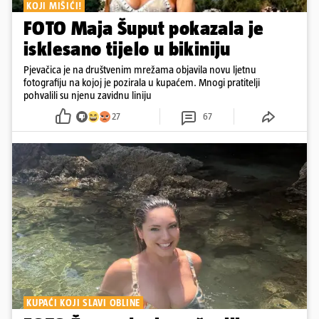
KOJI MIŠIĆI!
FOTO Maja Šuput pokazala je
isklesano tijelo u bikiniju
Pjevačica je na društvenim mrežama objavila novu ljetnu
fotografiju na kojoj je pozirala u kupaćem. Mnogi pratitelji
pohvalili su njenu zavidnu liniju
27
67
KUPAĆI KOJI SLAVI OBLINE