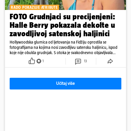
RADO POKAZUJE ATRIBUTE
FOTO Grudnjaci su precijenjeni:
Halle Berry pokazala dekolte u
zavodljivoj satenskoj haljinici
Hollywoodska glumica od ljetovanja na Fidžiju oprostila se
fotografijama na kojima nosi zavodljivu satensku haljinicu, ispod
koje nije obukla grudnjak. S otoka je svakodnevno objavljivala
fotografije u kupaćem
1
13
Učitaj više