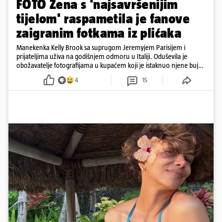
FOTO Žena s 'najsavršenijim
tijelom' raspametila je fanove
zaigranim fotkama iz plićaka
Manekenka Kelly Brook sa suprugom Jeremyjem Parisijem i
prijateljima uživa na godišnjem odmoru u Italiji. Oduševila je
obožavatelje fotografijama u kupaćem koji je istaknuo njene bujne
obline
4
15