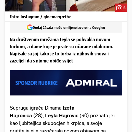
6
Foto: Instagram / ginemargrethe
Dodaj 24sata među omiljene izvore na Googleu
Na društvenim mrežama Leyla se pohvalila novom
torbom, a dame koje je prate su očarane odabirom.
Napisale su joj kako je to torba iz njihovih snova i
zaželjeli da s njome obiđe svijet
Supruga igrača Dinama
Izeta
Hajrovića
(28),
Leyla Hajrović
(30) poznata je i
kao ljubiteljica skupocjenih krpica, a svoje
pratitelje nije razočarala novom objavom na