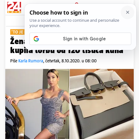
PRIJAVA
Show
Komentari
57
'TO JE ULAGANJE'
Žena Dinamovog nogometaša
kupila torbu od 120 tisuća kuna
Piše
Karla Rumora
,
četvrtak, 8.10.2020. u 08:00