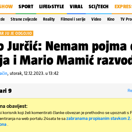
SHOW
SPORT
LIFE&STYLE
VIRAL
SCI/TECH
EXPRES
zde
Strane zvijezde
Reality
Filmovi i serije
Video
Kino
TV Pr
AR JU JE ODGOJIO
o Jurčić: Nemam pojma
ija i Mario Mamić razvo
ačin
,
utorak, 12.12.2023. u 13:42
ari
9
Re
na obavijest:
i korisnik koji želi komentirati članke obvezan je prethodno se upoznati s 
ntiranja na web portalu 24sata te sa
zabranama propisanim stavkom 2. 
ona
.