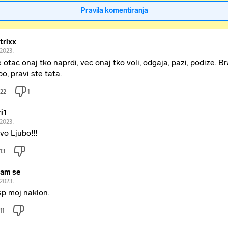
Pravila komentiranja
trixx
.2023.
e otac onaj tko naprdi, vec onaj tko voli, odgaja, pazi, podize. B
bo, pravi ste tata.
22
1
i1
.2023.
vo Ljubo!!!
13
am se
.2023.
p moj naklon.
11