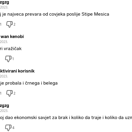
izgzg
.2023.
j je najveca prevara od covjeka poslije Stipe Mesica
1
2
 wan kenobi
.2023.
ri vražičak
1
ktivirani korisnik
.2023.
 je probala i črnega i belega
1
2
izgzg
.2023.
joj dao ekonomski savjet za brak i koliko da traje i koliko da u
4