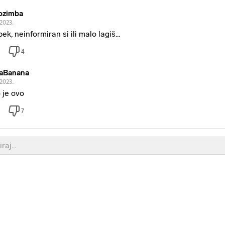
ozimba
.2023.
ek, neinformiran si ili malo lagiš...
4
aBanana
.2023.
 je ovo
7