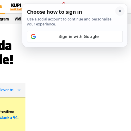
S
PRIJAVA
ogram
Vidi još…
 da
de!
levantni
Pravilima
članka 94.