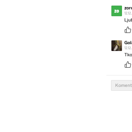
zor
zo
12.12
Ljub
Gol
12.12
Tko