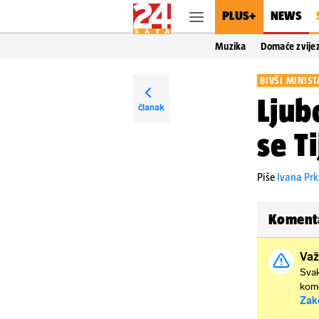
PLUS+
NEWS
Muzika
Domaće zvije
BIVŠI MINIST
Ljub
članak
se T
Piše
Ivana Prk
Koment
Važ
Svak
kome
Zak