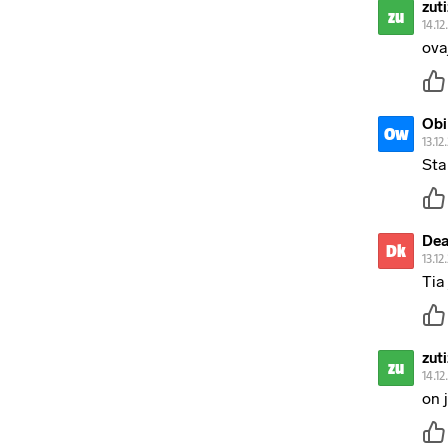
zut
zu
14.12
ova
Obi
Ow
13.12
Sta
Dea
Dk
13.12
Tia
zut
zu
14.12
on 