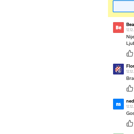
Bea
Be
12.12
Nij
Lju
Flor
12.12
Bra
ned
ns
12.12
Gos