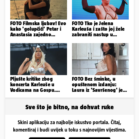
FOTO Filmska ljubav! Evo
FOTO Tko je Jelena
kako 'golupčići' Petar i
Karleuša i zašto joj žele
Anastasia zajedno
zabraniti nastup u
provode ljetne dane
Vodicama? Evo što je
govorila...
Pljušte kritike zbog
FOTO Bez šminke, u
koncerta Karleuše u
opuštenom izdanju:
Vodicama na Gospu.
Laura iz 'Savršenog' je
Gradonačelnik:
objavila fotke sa svog
'Neprimjereno'
odmora
Sve što je bitno, na dohvat ruke
Skini aplikaciju za najbolje iskustvo portala. Čitaj,
komentiraj i budi uvijek u toku s najnovijim vijestima.