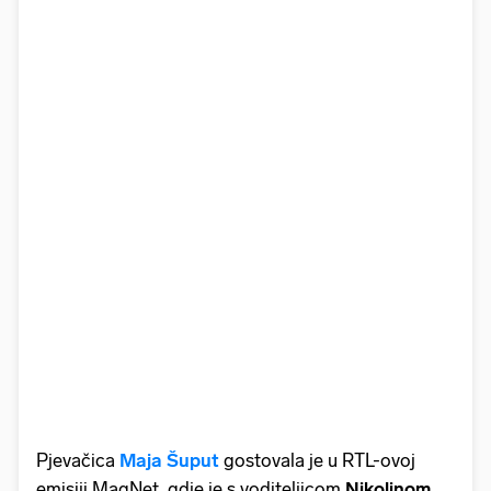
Pjevačica
Maja Šuput
gostovala je u RTL-ovoj
emisiji MagNet, gdje je s voditeljicom
Nikolinom