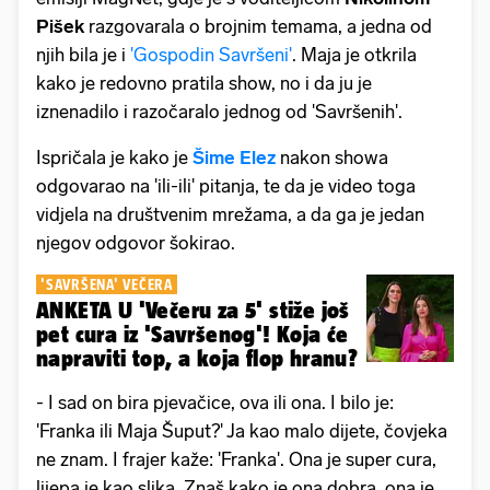
Pišek
razgovarala o brojnim temama, a jedna od
njih bila je i
'Gospodin Savršeni'
. Maja je otkrila
kako je redovno pratila show, no i da ju je
iznenadilo i razočaralo jednog od 'Savršenih'.
Ispričala je kako je
Šime Elez
nakon showa
odgovarao na 'ili-ili' pitanja, te da je video toga
vidjela na društvenim mrežama, a da ga je jedan
njegov odgovor šokirao.
'SAVRŠENA' VEČERA
ANKETA U 'Večeru za 5' stiže još
pet cura iz 'Savršenog'! Koja će
napraviti top, a koja flop hranu?
- I sad on bira pjevačice, ova ili ona. I bilo je:
'Franka ili Maja Šuput?' Ja kao malo dijete, čovjeka
ne znam. I frajer kaže: 'Franka'. Ona je super cura,
lijepa je kao slika. Znaš kako je ona dobra, ona je