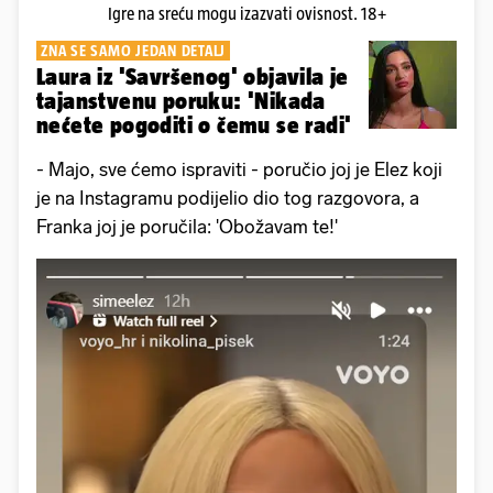
Igre na sreću mogu izazvati ovisnost. 18+
ZNA SE SAMO JEDAN DETALJ
Laura iz 'Savršenog' objavila je
tajanstvenu poruku: 'Nikada
nećete pogoditi o čemu se radi'
- Majo, sve ćemo ispraviti - poručio joj je Elez koji
je na Instagramu podijelio dio tog razgovora, a
Franka joj je poručila: 'Obožavam te!'