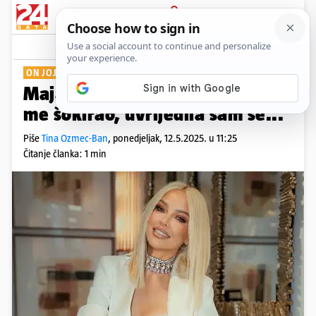
PRIJAVA
Show
Komentari
7
ON JOJ ODGOVORIO
Maja Šuput: Šime iz Savršenog
me šokirao, uvrijedila sam se...
Piše
Tina Ozmec-Ban
,
ponedjeljak, 12.5.2025. u 11:25
Čitanje članka: 1 min