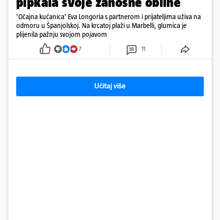
pipkala svoje zanosne obline
'Očajna kućanica' Eva Longoria s partnerom i prijateljima uživa na
odmoru u Španjolskoj. Na krcatoj plaži u Marbelli, glumica je
plijenila pažnju svojom pojavom
7
11
Učitaj više