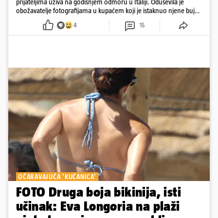
prijateljima uživa na godišnjem odmoru u Italiji. Oduševila je
obožavatelje fotografijama u kupaćem koji je istaknuo njene bujne
obline
4
15
OČARAVAJUĆA 'KUĆANICA'
FOTO Druga boja bikinija, isti
učinak: Eva Longoria na plaži