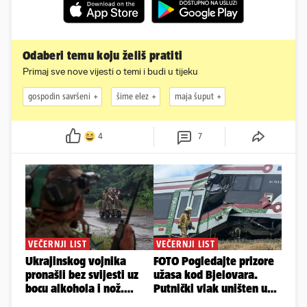
Odaberi temu koju želiš pratiti
Primaj sve nove vijesti o temi i budi u tijeku
gospodin savršeni
šime elez
maja šuput
4
7