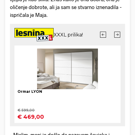
oličenje dobrote, ali ja sam se stvarno iznenadila -
ispričala je Maja.
- Mislim, meni je došlo da nazovem čovjeka i