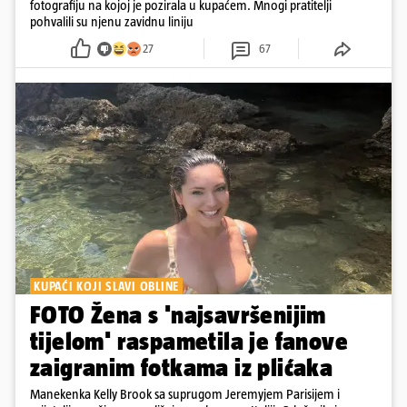
fotografiju na kojoj je pozirala u kupaćem. Mnogi pratitelji
pohvalili su njenu zavidnu liniju
27
67
KUPAĆI KOJI SLAVI OBLINE
FOTO Žena s 'najsavršenijim
tijelom' raspametila je fanove
zaigranim fotkama iz plićaka
Manekenka Kelly Brook sa suprugom Jeremyjem Parisijem i