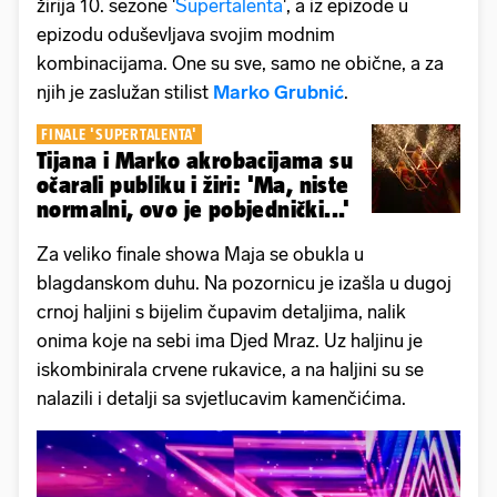
žirija 10. sezone '
Supertalenta
', a iz epizode u
epizodu oduševljava svojim modnim
kombinacijama. One su sve, samo ne obične, a za
njih je zaslužan stilist
Marko Grubnić
.
FINALE 'SUPERTALENTA'
Tijana i Marko akrobacijama su
očarali publiku i žiri: 'Ma, niste
normalni, ovo je pobjednički...'
Za veliko finale showa Maja se obukla u
blagdanskom duhu. Na pozornicu je izašla u dugoj
crnoj haljini s bijelim čupavim detaljima, nalik
onima koje na sebi ima Djed Mraz. Uz haljinu je
iskombinirala crvene rukavice, a na haljini su se
nalazili i detalji sa svjetlucavim kamenčićima.