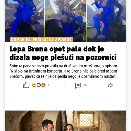
ODMAH JOJ PRISKOČILI U POMOĆ
Lepa Brena opet pala dok je
dizala noge plešući na pozornici
Snimka pada se brzo pojavila na društvenim mrežama, s opisom
'Nisi bio na Breninom koncertu, ako Brena nije pala pred tobom'.
Srećom, pjevačica se nije ozlijedila nego je s osmijehom nastavila
pjevati
17
15