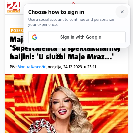
PRIJAVA
Show
Komentari
9
POSEBNA MODNA KOMBINACIJA
Maja Šuput zablistala u finalu
'Supertalenta' u spektakularnoj
haljini: 'U službi Maje Mraz...'
Piše
Monika Kavedžić
,
nedjelja, 24.12.2023. u 23:11