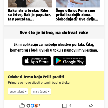
Kakvi ste u braku: Ribe
Šego otkrio: Puno smo
su žrtve, Rak je papučar,
pričali zadnjih dana.
Lav pouzdan...
Slobodnjaci? Ove dvije
stvari su ključne...
Sve što je bitno, na dohvat ruke
Skini aplikaciju za najbolje iskustvo portala. Čitaj,
komentiraj i budi uvijek u toku s najnovijim vijestima.
Odaberi temu koju želiš pratiti
Primaj sve nove vijesti o temi i budi u tijeku
supertalent
maja šuput
7
9