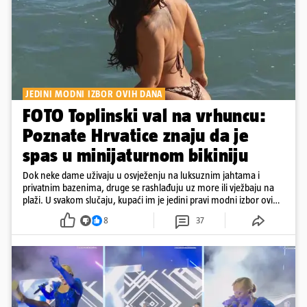
JEDINI MODNI IZBOR OVIH DANA
FOTO Toplinski val na vrhuncu:
Poznate Hrvatice znaju da je
spas u minijaturnom bikiniju
Dok neke dame uživaju u osvježenju na luksuznim jahtama i
privatnim bazenima, druge se rashlađuju uz more ili vježbaju na
plaži. U svakom slučaju, kupaći im je jedini pravi modni izbor ovih
dana
8
37