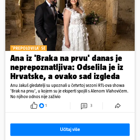
'PREPOLOVILA' SE
Ana iz 'Braka na prvu' danas je
neprepoznatljiva: Odselila je iz
Hrvatske, a ovako sad izgleda
Anu Jakuš gledatelji su upoznali u četvrtoj sezoni RTL-ova showa
'Brak na prvu', u kojem su je eksperti spojili s Alenom Vlahovićem.
No njihov odnos nije zaživio
1
3
Učitaj više