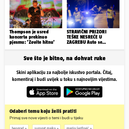
Thompson je usred
STRAVIČNI PRIZORI
koncerta prekinuo
TEŠKE NESREĆE U
pjesmu: 'Zovite hitnu'
ZAGREBU Auto se
prepolovio, čovjek
poginuo
Sve što je bitno, na dohvat ruke
Skini aplikaciju za najbolje iskustvo portala. Čitaj,
komentiraj i budi uvijek u toku s najnovijim vijestima.
Odaberi temu koju želiš pratiti
Primaj sve nove vijesti o temi i budi u tijeku
beograd
surogat majka
marija šerifović