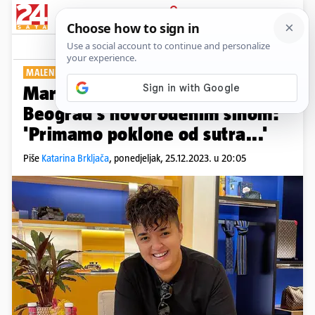
PRIJAVA
Show
Komentari
68
MALENI MARIO
Marija Šerifović vratila se u
Beograd s novorođenim sinom:
'Primamo poklone od sutra...'
Piše
Katarina Brkljača
,
ponedjeljak, 25.12.2023. u 20:05