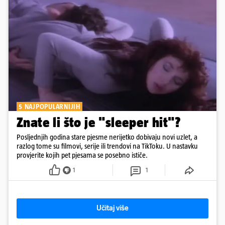
5 NAJPOPULARNIJIH
Znate li što je "sleeper hit"?
Posljednjih godina stare pjesme nerijetko dobivaju novi uzlet, a
razlog tome su filmovi, serije ili trendovi na TikToku. U nastavku
provjerite kojih pet pjesama se posebno ističe.
1
1
Učitaj više