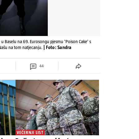
e u Baselu na 69. Eurosongu pjesmu 'Poison Cake' s
 Našu na tom natjecanju.
| Foto: Sandra
44