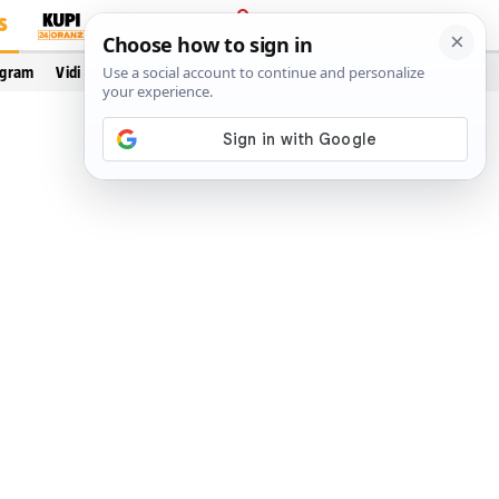
S
PRIJAVA
ogram
Vidi još…