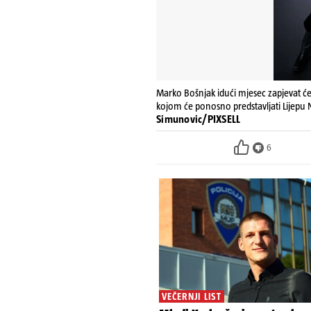
Marko Bošnjak idući mjesec zapjevat ć
kojom će ponosno predstavljati Lijepu
Simunovic/PIXSELL
6