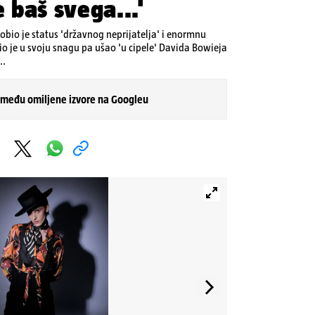
e baš svega...'
bio je status 'državnog neprijatelja' i enormnu
rio je u svoju snagu pa ušao 'u cipele' Davida Bowieja
..
 među omiljene izvore na Googleu