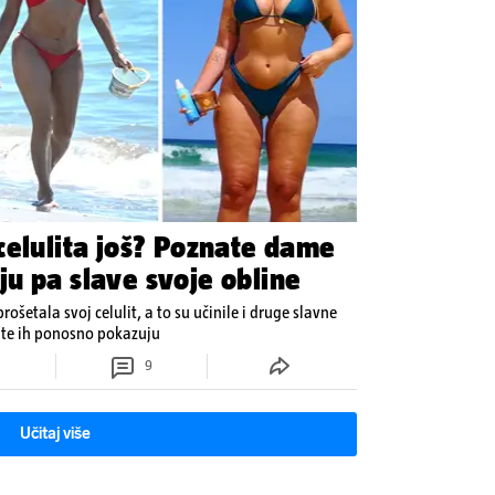
celulita još? Poznate dame
u pa slave svoje obline
šetala svoj celulit, a to su učinile i druge slavne
 te ih ponosno pokazuju
9
Učitaj više