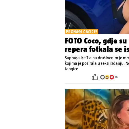
PRONAĐI GAĆICE!
FOTO Coco, gdje su
repera fotkala se i
Supruga Ice T-a na društvenim je mr
kojima je pozirala u seksi izdanju. 
tangice
14