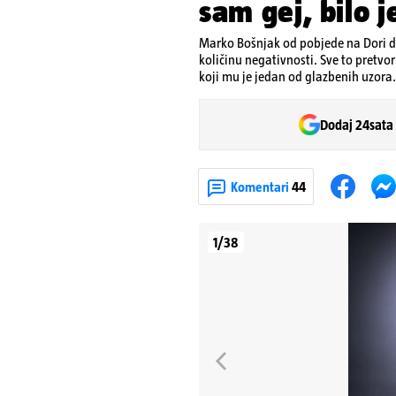
sam gej, bilo j
Marko Bošnjak od pobjede na Dori do
količinu negativnosti. Sve to pretvo
koji mu je jedan od glazbenih uzora.
Dodaj 24sata
Komentari
44
1/38