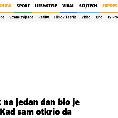
SHOW
SPORT
LIFE&STYLE
VIRAL
SCI/TECH
EXPRES
zde
Strane zvijezde
Reality
Filmovi i serije
Video
Kino
TV Pr
 na jedan dan bio je
'Kad sam otkrio da