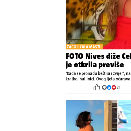
ZAGOLICALA MAŠTU
FOTO Nives diže Cel
je otkrila previše
'Kada se pronađu beštija i zvijer', na
kratkoj haljinici. Ovog ljeta očara
21