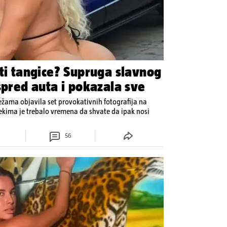
 ti tangice? Supruga slavnog
spred auta i pokazala sve
ežama objavila set provokativnih fotografija na
Nekima je trebalo vremena da shvate da ipak nosi
56