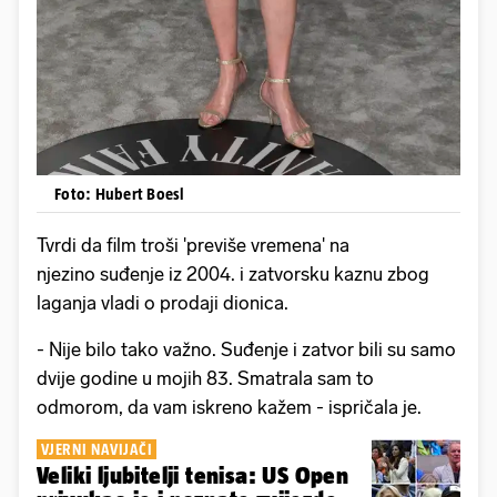
Foto: Hubert Boesl
Tvrdi da film troši 'previše vremena' na
njezino suđenje iz 2004. i zatvorsku kaznu zbog
laganja vladi o prodaji dionica.
- Nije bilo tako važno. Suđenje i zatvor bili su samo
dvije godine u mojih 83. Smatrala sam to
odmorom, da vam iskreno kažem - ispričala je.
VJERNI NAVIJAČI
Veliki ljubitelji tenisa: US Open