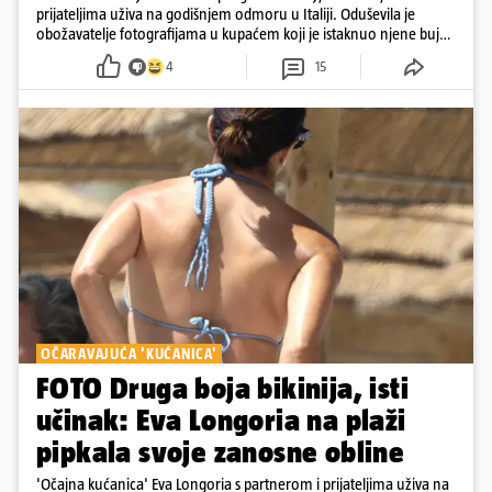
prijateljima uživa na godišnjem odmoru u Italiji. Oduševila je
obožavatelje fotografijama u kupaćem koji je istaknuo njene bujne
obline
4
15
OČARAVAJUĆA 'KUĆANICA'
FOTO Druga boja bikinija, isti
učinak: Eva Longoria na plaži
pipkala svoje zanosne obline
'Očajna kućanica' Eva Longoria s partnerom i prijateljima uživa na