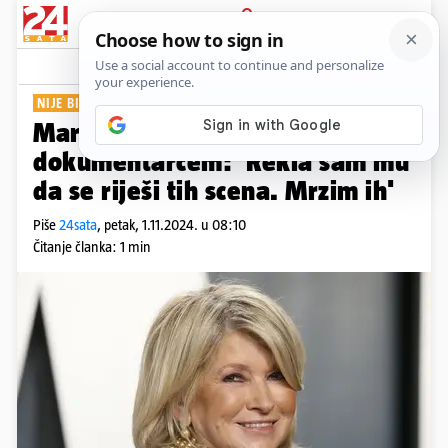
PRIJAVA
Show
Komentari
2
NIJE BILO PO NJENOM
Martha Stewart nezadovoljna
dokumentarcem: 'Rekla sam mu
da se riješi tih scena. Mrzim ih'
Piše
24sata
,
petak, 1.11.2024. u 08:10
Čitanje članka: 1 min