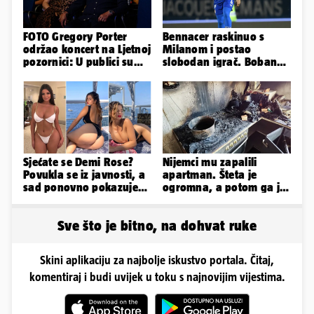
FOTO Gregory Porter
Bennacer raskinuo s
održao koncert na Ljetnoj
Milanom i postao
pozornici: U publici su
slobodan igrač. Boban
bili Mateša i Blanka
ga želio zadržati u
Dinamu
Sjećate se Demi Rose?
Nijemci mu zapalili
Povukla se iz javnosti, a
apartman. Šteta je
sad ponovno pokazuje
ogromna, a potom ga je
obline. Ovako izgleda
šokirao i e-mail od
Bookinga
Sve što je bitno, na dohvat ruke
Skini aplikaciju za najbolje iskustvo portala. Čitaj,
komentiraj i budi uvijek u toku s najnovijim vijestima.