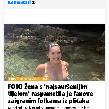
Komentari
2
KUPAĆI KOJI SLAVI OBLINE
FOTO Žena s 'najsavršenijim
tijelom' raspametila je fanove
zaigranim fotkama iz plićaka
Manekenka Kelly Brook sa suprugom Jeremyjem Parisijem i