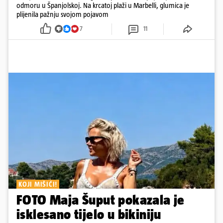
odmoru u Španjolskoj. Na krcatoj plaži u Marbelli, glumica je
plijenila pažnju svojom pojavom
7
11
KOJI MIŠIĆI!
FOTO Maja Šuput pokazala je
isklesano tijelo u bikiniju