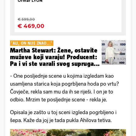
'ALI, ON NIJE ZNAO...'
Martha Stewart: Žene, ostavite
muževe koji varaju! Producent:
Pa i vi ste varali svog supruga...
- One posljednje scene u kojima izgledam kao
usamljena starica koja pogrbljena hoda po vrtu?
Čovječe, rekla sam mu da ih se riješi. I on je to
odbio. Mrzim te posljednje scene - rekla je.
Opisala je zašto u toj sceni izgleda pogrbljeno i
šepa. Kaže da joj je tada pukla Ahilova tetiva.