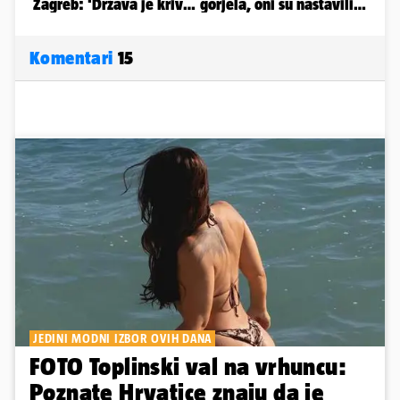
Komentari
15
JEDINI MODNI IZBOR OVIH DANA
FOTO Toplinski val na vrhuncu:
Poznate Hrvatice znaju da je