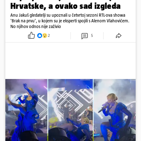
Hrvatske, a ovako sad izgleda
Anu Jakuš gledatelji su upoznali u četvrtoj sezoni RTL-ova showa
'Brak na prvu', u kojem su je eksperti spojili s Alenom Vlahovićem.
No njihov odnos nije zaživio
2
5