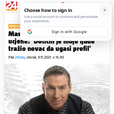
PRIJAVA
Show
Komentari
15
PJEVAČ U PROBLEMIMA
Massimo otkrio da je bio žrtva
ucjene: 'Dotični je moje ljude
tražio novac da ugasi profil'
Piše
24sata
,
utorak, 9.11.2021. u 15:40