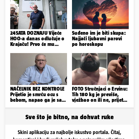
24SATA DOZNAJU Vijeće
Suđeno im je biti skupa:
HOO-a danas odlučuje o
Najjači ljubavni parovi
Krajaču! Prvo će mu
po horoskopu
srezati ovlasti, a onda...
NAČELNIK BEZ KONTROLE
FOTO Stručnjaci o Ervinu:
Prijetio je smrću ocu s
Tih 180 kg je previše,
bebom, napao ga je sa
vježbao on ili ne, prijete
svoja dva sina!
mu mnoge komplikacije
Sve što je bitno, na dohvat ruke
Skini aplikaciju za najbolje iskustvo portala. Čitaj,