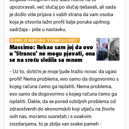
upozoravali, već slučaj po slučaj rješavali, ali sada
je došlo više prijava s vaših strana da vam osoba
koja je otvorila lažni profil šalje poruke upitnog
sadržaja - piše u nastavku.
NJEMU JE NAPISALA 'STRANCA U NOĆI'
Massimo: Rekao sam joj da ovo
u 'Strancu' ne mogu pjevati, ona
se na sreću složila sa mnom
- Uz to, dotični je moje ljude tražio novac da ugasi
profil! Nema problema, evo samo da dogovorimo s
kojeg računa ćemo ga isplatiti. Nema problema,
evo samo da dogovorimo s kojeg računa ćemo ga
isplatiti. Dakle, da se pored ozbiljnih problema od
zdravstvenih do ekonomskih koji utječu na živote
svih nas, moramo susretati i s ovakvim
zvizdarijama, to je zbilja van svake pameti -