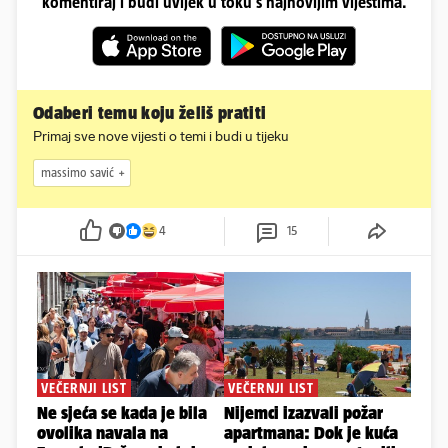
komentiraj i budi uvijek u toku s najnovijim vijestima.
Odaberi temu koju želiš pratiti
Primaj sve nove vijesti o temi i budi u tijeku
massimo savić
4
15