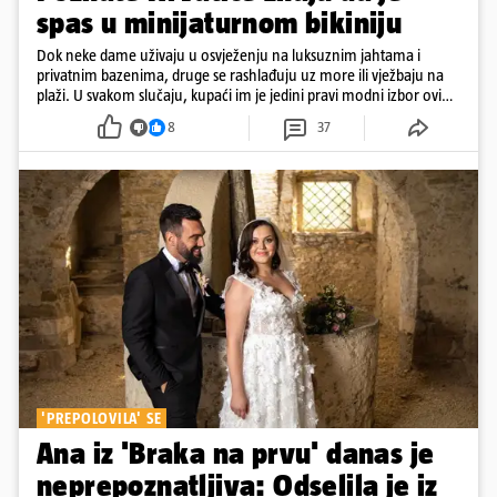
spas u minijaturnom bikiniju
Dok neke dame uživaju u osvježenju na luksuznim jahtama i
privatnim bazenima, druge se rashlađuju uz more ili vježbaju na
plaži. U svakom slučaju, kupaći im je jedini pravi modni izbor ovih
dana
8
37
'PREPOLOVILA' SE
Ana iz 'Braka na prvu' danas je
neprepoznatljiva: Odselila je iz