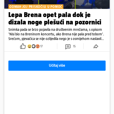
ODMAH JOJ PRISKOČILI U POMOĆ
Lepa Brena opet pala dok je
dizala noge plešući na pozornici
Snimka pada se brzo pojavila na društvenim mrežama, s opisom
'Nisi bio na Breninom koncertu, ako Brena nije pala pred tobom'.
Srećom, pjevačica se nije ozlijedila nego je s osmijehom nastavila
pjevati
17
15
Učitaj više