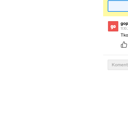
gop
go
11.10
Tko