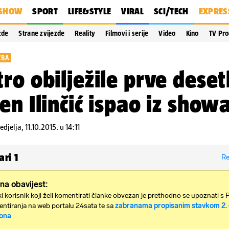
SHOW
SPORT
LIFE&STYLE
VIRAL
SCI/TECH
EXPRES
zde
Strane zvijezde
Reality
Filmovi i serije
Video
Kino
TV Pr
ZBA
ro obilježile prve deset
en Ilinčić ispao iz show
edjelja, 11.10.2015. u 14:11
ari
1
Re
na obavijest:
i korisnik koji želi komentirati članke obvezan je prethodno se upoznati s 
ntiranja na web portalu 24sata te sa
zabranama propisanim stavkom 2. 
ona
.