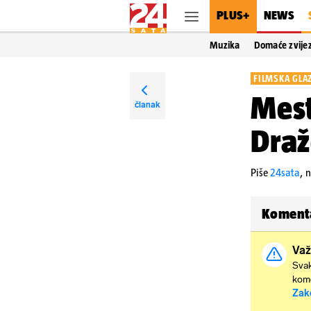
PLUS+
NEWS
Muzika
Domaće zvije
FILMSKA GLA
Mest
članak
Draž
Piše
24sata
,
n
Koment
Važ
Svak
kome
Zak