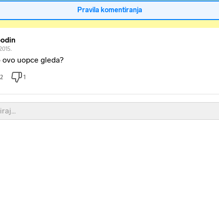
Pravila komentiranja
odin
.2015.
 ovo uopce gleda?
2
1