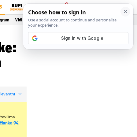
S
PRIJAVA
ogram
Vidi još…
ke:
a
levantni
Pravilima
članka 94.