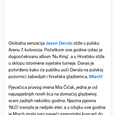
Globalna senzacija
Jason Derulo
stiže u pulsku
Arenu 7. kolovoza. Početkom ove godine izdao je
dugoočekivanu album 'Nu King', a u Hrvatsku stiže
u sklopu istoimene svjetske turneje. Danas je
potvrđeno kako će publiku uoči Derula na pulskoj
pozornici zabavljati i hrvatska glazbenica,
Miach
!
Pjevačica pravog imena Mia Čičak, jedna je od
najuspješnijih novih lica na domaćoj glazbenoj
sceni zadnjih nekoliko godina. Njezina pjesma
'NLO' osvojila je radijski eter, a u ožujku ove godine
je Miach imala svoj najveći samostalni koncert do