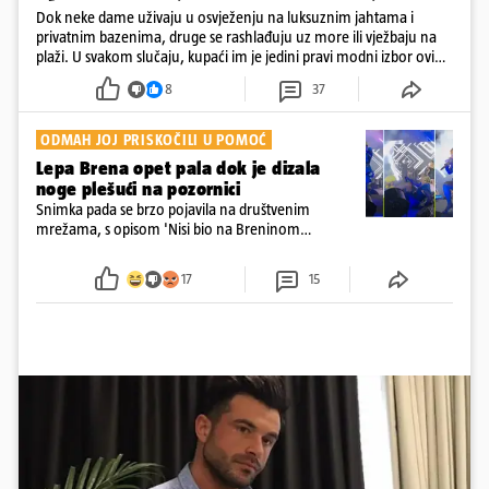
Dok neke dame uživaju u osvježenju na luksuznim jahtama i
privatnim bazenima, druge se rashlađuju uz more ili vježbaju na
plaži. U svakom slučaju, kupaći im je jedini pravi modni izbor ovih
dana
8
37
ODMAH JOJ PRISKOČILI U POMOĆ
Lepa Brena opet pala dok je dizala
noge plešući na pozornici
Snimka pada se brzo pojavila na društvenim
mrežama, s opisom 'Nisi bio na Breninom
koncertu, ako Brena nije pala pred tobom'.
Srećom, pjevačica se nije ozlijedila nego je s
17
15
osmijehom nastavila pjevati