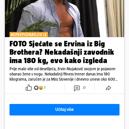
NEPREPOZNATLJIV JE
FOTO Sjećate se Ervina iz Big
Brothera? Nekadašnji zavodnik
ima 180 kg, evo kako izgleda
Prije malo više od desetljeća, Ervin Mujaković svojom je pojavom
obarao žene s nogu. Nekadašnji fitness trener danas ima 180
kilograma, zaručen je za Miss Slovenije i dnevno unese oko 6000
kcal.
7
31
Učitaj više