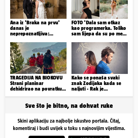
Ana iz 'Braka na prvu'
FOTO 'Dala sam otkaz
danas je
kao programerka. Toliko
neprepoznatljiva:
sam lijepa da su po meni
Odselila je iz Hrvatske, a
napravili lutku'
ovako sad izgleda
TRAGEDIJA NA BIOKOVU
Kako se ponaša svaki
Strani planinar
znak Zodijaka kada se
dehidrirao na povratku s
naljuti - Rak je
uspona: Preminuo je!
agresivan, a Vaga brzo
oprašta
Sve što je bitno, na dohvat ruke
Skini aplikaciju za najbolje iskustvo portala. Čitaj,
komentiraj i budi uvijek u toku s najnovijim vijestima.