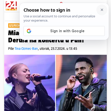
PRIJAVA
Show
Komentari
3
USPJEH NAŠE GLAZBENICE
Miach će nastupiti prije Jasona
Derula na koncertu u Puli!
Piše
Tina Ozmec-Ban
,
utorak, 23.7.2024. u 13:45