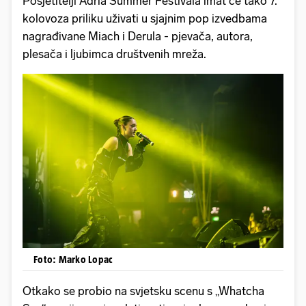
Posjetitelji Adria Summer Festivala imat će tako 7.
kolovoza priliku uživati u sjajnim pop izvedbama
nagrađivane Miach i Derula - pjevača, autora,
plesača i ljubimca društvenih mreža.
Foto: Marko Lopac
Otkako se probio na svjetsku scenu s „Whatcha