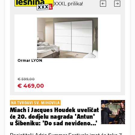
NA TVRĐAVI SV. MIHOVILA
Miach i Jacques Houdek uveličat
će 20. dodjelu nagrada 'Antun'
u Šibeniku: 'Do sad neviđeno...'