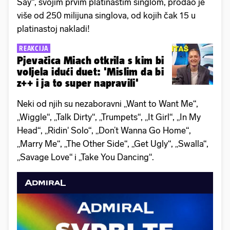
Say“, svojim prvim platinastim singlom, prodao je
više od 250 milijuna singlova, od kojih čak 15 u
platinastoj nakladi!
REAKCIJA
Pjevačica Miach otkrila s kim bi
voljela idući duet: 'Mislim da bi
z++ i ja to super napravili'
Neki od njih su nezaboravni „Want to Want Me“,
„Wiggle“, „Talk Dirty“, „Trumpets“, „It Girl“, „In My
Head“, „Ridin' Solo“, „Don’t Wanna Go Home“,
„Marry Me“, „The Other Side“, „Get Ugly“, „Swalla“,
„Savage Love“ i „Take You Dancing“.