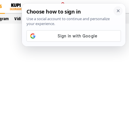
S
PRIJAVA
ogram
Vidi još…