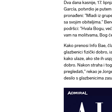
Dva dana kasnije, 17. lip
García, potvrdio je putem
pronađeni: "Mladi iz grup
sa svojim obiteljima." Be
podršci: "Hvala Bogu, već
vam na molitvama, Bog će 
Kako prenosi Info Bae, član
glazbenici fizički dobro, i
kako ulaze, ako ste ih uspje
dobro. Nakon straha i tog 
pregledati," rekao je Jorge
desilo s glazbenicima zasa