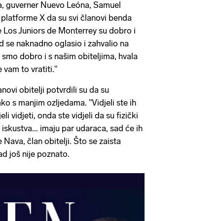
nja, guverner Nuevo Leóna, Samuel
 platforme X da su svi članovi benda
e Los Juniors de Monterrey su dobro i
nd se naknadno oglasio i zahvalio na
 smo dobro i s našim obiteljima, hvala
vam to vratiti."
ovi obitelji potvrdili su da su
ako s manjim ozljedama. "Vidjeli ste ih
li vidjeti, onda ste vidjeli da su fizički
iskustva... imaju par udaraca, sad će ih
 Nava, član obitelji. Što se zaista
d još nije poznato.