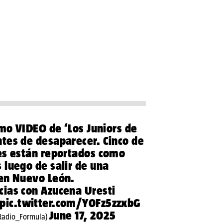
imo VIDEO de ‘Los Juniors de
tes de desaparecer. Cinco de
es están reportados como
 luego de salir de una
en Nuevo León.
cias
con Azucena Uresti
pic.twitter.com/Y0Fz5zzxbG
June 17, 2025
Radio_Formula)