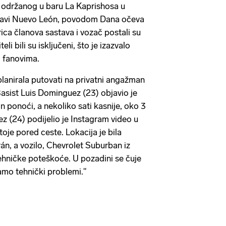
a održanog u baru La Kaprishosa u
žavi Nuevo León, povodom Dana očeva
orica članova sastava i vozač postali su
li bili su isključeni, što je izazvalo
i fanovima.
lanirala putovati na privatni angažman
Basist Luis Dominguez (23) objavio je
 ponoći, a nekoliko sati kasnije, oko 3
ez (24) podijelio je Instagram video u
oje pored ceste. Lokacija je bila
n, a vozilo, Chevrolet Suburban iz
ehničke poteškoće. U pozadini se čuje
amo tehnički problemi."