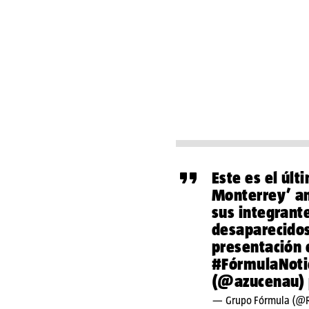
Este es el últ
Monterrey’ an
sus integrant
desaparecidos
presentación 
#FórmulaNoti
(
@azucenau
)
— Grupo Fórmula (@