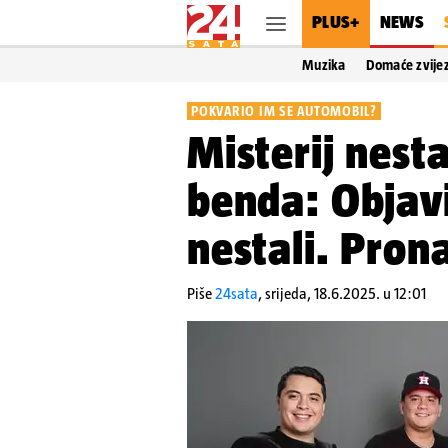
PLUS+
NEWS
Muzika
Domaće zvije
POKVARIO IM SE AUTOMOBIL?
Misterij nes
benda: Objavi
nestali. Prona
Piše
24sata
,
srijeda, 18.6.2025. u 12:01