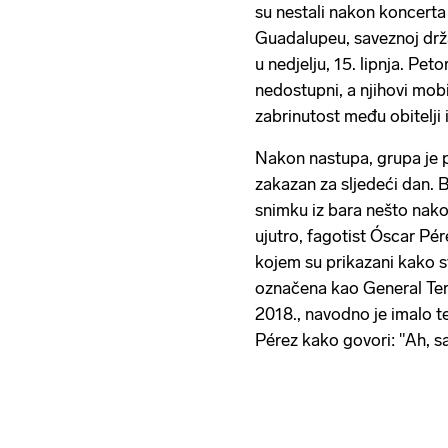
su nestali nakon koncert
Guadalupeu, saveznoj dr
u nedjelju, 15. lipnja. Pet
nedostupni, a njihovi mobite
zabrinutost među obitelji 
Nakon nastupa, grupa je p
zakazan za sljedeći dan. 
snimku iz bara nešto nakon
ujutro, fagotist Óscar Pér
kojem su prikazani kako st
označena kao General Terá
2018., navodno je imalo t
Pérez kako govori: "Ah, s