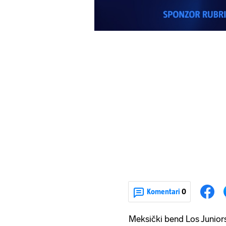
Komentari
0
Meksički bend Los Juniors