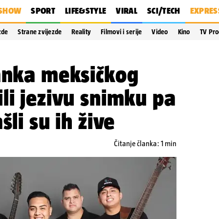
SHOW
SPORT
LIFE&STYLE
VIRAL
SCI/TECH
EXPRES
zde
Strane zvijezde
Reality
Filmovi i serije
Video
Kino
TV Pr
tanka meksičkog
li jezivu snimku pa
šli su ih žive
Čitanje članka: 1 min