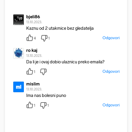
bjeli86
13.10.2023.
Kaznu od 2 utakmice bez gledatelja
Odgovori
4
1
ro kaj
13.10.2023.
Da li je i ovaj dobio ulaznicu preko emaila?
Odgovori
1
mislim
mi
13.10.2023.
Ima nas bolesni puno
Odgovori
1
1