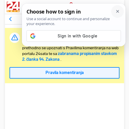
PRIJAVA
Komentari
4
Relevantni
Važna obavijest:
Svaki korisnik koji želi komentirati članke obvezan je
prethodno se upoznati s Pravilima komentiranja na web
portalu 24sata te sa
zabranama propisanim stavkom
2. članka 94. Zakona
.
Pravila komentiranja