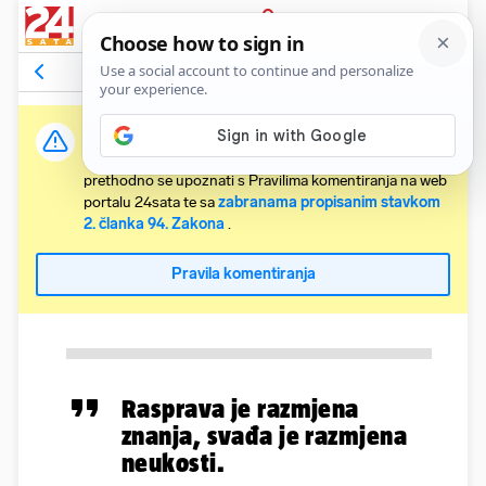
PRIJAVA
Komentari
Relevantni
Važna obavijest:
Svaki korisnik koji želi komentirati članke obvezan je
prethodno se upoznati s Pravilima komentiranja na web
portalu 24sata te sa
zabranama propisanim stavkom
2. članka 94. Zakona
.
Pravila komentiranja
Rasprava je razmjena
znanja, svađa je razmjena
neukosti.