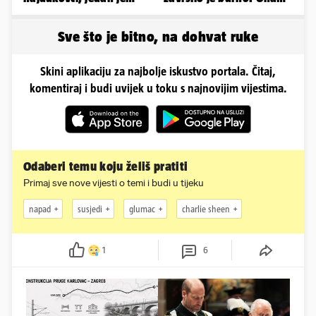
napuhao 3,3 promila...
sad želi 50 milijuna eura
Sve što je bitno, na dohvat ruke
Skini aplikaciju za najbolje iskustvo portala. Čitaj,
komentiraj i budi uvijek u toku s najnovijim vijestima.
Odaberi temu koju želiš pratiti
Primaj sve nove vijesti o temi i budi u tijeku
napad
susjedi
glumac
charlie sheen
1
6