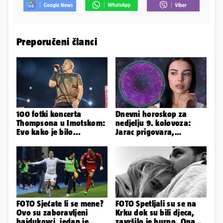
Preporučeni članci
100 fotki koncerta
Dnevni horoskop za
Thompsona u Imotskom:
nedjelju 9. kolovoza:
Evo kako je bilo...
Jarac prigovara,
Vodenjak je optimističan!
FOTO Sjećate li se mene?
FOTO Spetljali su se na
Ovo su zaboravljeni
Krku dok su bili djeca,
hajdukovci, jedan je
završilo je burno. Ona