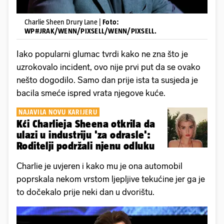
Charlie Sheen Drury Lane |
Foto:
WP#JRAK/WENN/PIXSELL/WENN/PIXSELL.
Iako popularni glumac tvrdi kako ne zna što je
uzrokovalo incident, ovo nije prvi put da se ovako
nešto dogodilo. Samo dan prije ista ta susjeda je
bacila smeće ispred vrata njegove kuće.
NAJAVILA NOVU KARIJERU
Kći Charlieja Sheena otkrila da
ulazi u industriju 'za odrasle':
Roditelji podržali njenu odluku
Charlie je uvjeren i kako mu je ona automobil
poprskala nekom vrstom ljepljive tekućine jer ga je
to dočekalo prije neki dan u dvorištu.