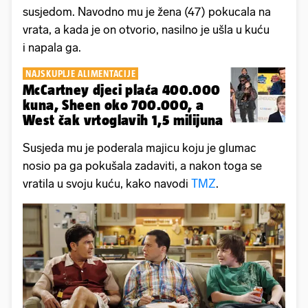
susjedom. Navodno mu je žena (47) pokucala na
vrata, a kada je on otvorio, nasilno je ušla u kuću
i napala ga.
NAJSKUPLJE ALIMENTACIJE
McCartney djeci plaća 400.000
kuna, Sheen oko 700.000, a
West čak vrtoglavih 1,5 milijuna
Susjeda mu je poderala majicu koju je glumac
nosio pa ga pokušala zadaviti, a nakon toga se
vratila u svoju kuću, kako navodi
TMZ
.