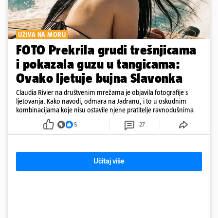
UŽIVA NA MORU
FOTO Prekrila grudi trešnjicama
i pokazala guzu u tangicama:
Ovako ljetuje bujna Slavonka
Claudia Rivier na društvenim mrežama je objavila fotografije s
ljetovanja. Kako navodi, odmara na Jadranu, i to u oskudnim
kombinacijama koje nisu ostavile njene pratitelje ravnodušnima
5
27
Učitaj više