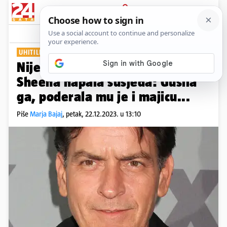
PRIJAVA
Show
Komentari
6
UHITILI SU JE
Nije joj to prvi put? Charlieja
Sheena napala susjeda: Gušila
ga, poderala mu je i majicu...
Piše
Marja Bajaj
,
petak, 22.12.2023. u 13:10