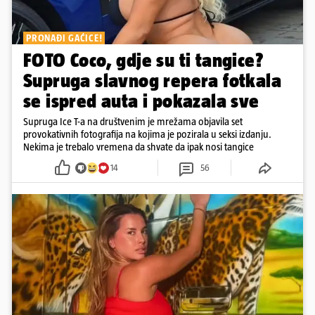
PRONAĐI GAĆICE!
FOTO Coco, gdje su ti tangice?
Supruga slavnog repera fotkala
se ispred auta i pokazala sve
Supruga Ice T-a na društvenim je mrežama objavila set
provokativnih fotografija na kojima je pozirala u seksi izdanju.
Nekima je trebalo vremena da shvate da ipak nosi tangice
14
56