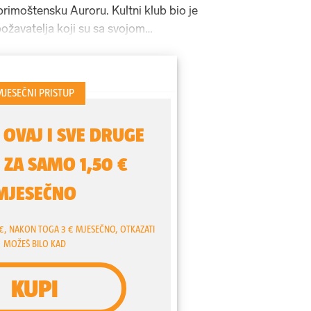
primoštensku Auroru. Kultni klub bio je
ožavatelja koji su sa svojom
ve njezine hitove.