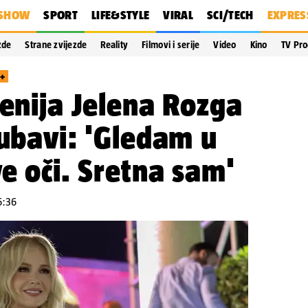
SHOW
SPORT
LIFE&STYLE
VIRAL
SCI/TECH
EXPRES
zde
Strane zvijezde
Reality
Filmovi i serije
Video
Kino
TV Pr
S+
jenija Jelena Rozga
jubavi: 'Gledam u
ve oči. Sretna sam'
6:36