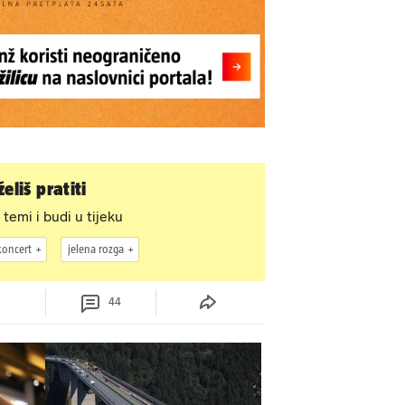
eliš pratiti
 temi i budi u tijeku
koncert
jelena rozga
44