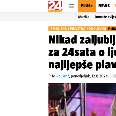
PLUS+
NEWS
Muzika
Domaće zvije
ISPUNJENA I PRIVATNO I POSLOVNO
PLU
Nikad zaljubl
za 24sata o l
najljepše pla
Piše
Ivo Šarić
,
ponedjeljak, 12.8.2024. u 0