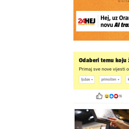
Odaberi temu koju ž
Primaj sve nove vijesti o
ljubav
primošten
16