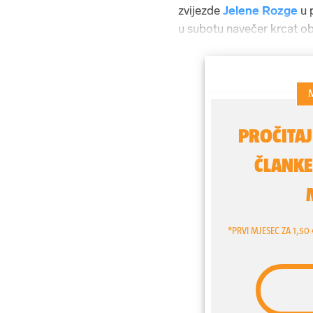
zvijezde
Jelene Rozge
u 
u subotu navečer krcat ob
miljenicom pjevali uglas s