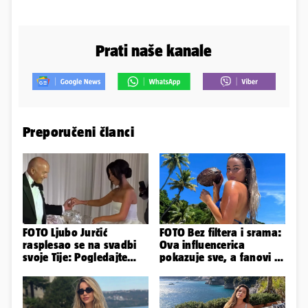
Prati naše kanale
Preporučeni članci
FOTO Ljubo Jurčić
FOTO Bez filtera i srama:
rasplesao se na svadbi
Ova influencerica
svoje Tije: Pogledajte
pokazuje sve, a fanovi je
kako je izgledalo
naprosto obožavaju!
vjenčanje...