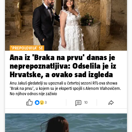
'PREPOLOVILA' SE
Ana iz 'Braka na prvu' danas je
neprepoznatljiva: Odselila je iz
Hrvatske, a ovako sad izgleda
Anu Jakuš gledatelji su upoznali u četvrtoj sezoni RTL-ova showa
'Brak na prvu', u kojem su je eksperti spojili s Alenom Vlahovićem.
No njihov odnos nije zaživio
3
10