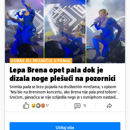
ODMAH JOJ PRISKOČILI U POMOĆ
Lepa Brena opet pala dok je
dizala noge plešući na pozornici
Snimka pada se brzo pojavila na društvenim mrežama, s opisom
'Nisi bio na Breninom koncertu, ako Brena nije pala pred tobom'.
Srećom, pjevačica se nije ozlijedila nego je s osmijehom nastavila
pjevati
17
15
Učitaj više