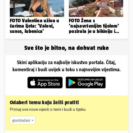
FOTO Valentina uživa u
FOTO Žena s
čarima ljeta: 'Valovi,
'najsavršenijim tijelom'
sunce, lubenica'
pozirala je u bikiniju i
pokazala svoje bujne
obline...
Sve što je bitno, na dohvat ruke
Skini aplikaciju za najbolje iskustvo portala. Čitaj,
komentiraj i budi uvijek u toku s najnovijim vijestima.
Odaberi temu koju želiš pratiti
Primaj sve nove vijesti o temi i budi u tijeku
gruntovčani