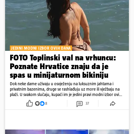
JEDINI MODNI IZBOR OVIH DANA
FOTO Toplinski val na vrhuncu:
Poznate Hrvatice znaju da je
spas u minijaturnom bikiniju
Dok neke dame uživaju u osvježenju na luksuznim jahtama i
privatnim bazenima, druge se rashlađuju uz more ili vježbaju na
plaži. U svakom slučaju, kupaći im je jedini pravi modni izbor ovih
dana
8
37