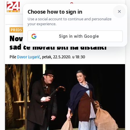
PRIJAVA
Show
Komentari
1
PREDSTAVA GRUNTOVČANI
Nova pravila: Dudek i Regica
sad će morati biti na distanci
Piše
Davor Lugarić
,
petak, 22.5.2020. u 18:30