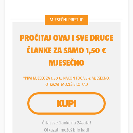
hrvatske glazbene scene u prvoj sezoni već je na
audiciji “namirisao” veliki talent
Petra Šegedina
Pijera
.