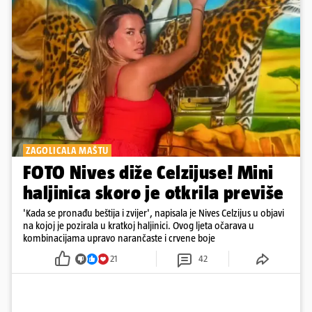
ZAGOLICALA MAŠTU
FOTO Nives diže Celzijuse! Mini
haljinica skoro je otkrila previše
'Kada se pronađu beštija i zvijer', napisala je Nives Celzijus u objavi
na kojoj je pozirala u kratkoj haljinici. Ovog ljeta očarava u
kombinacijama upravo narančaste i crvene boje
21
42