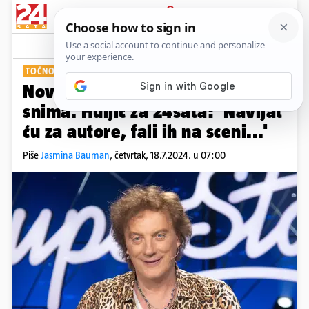
PRIJAVA
Show
Komentari
0
TOČNO ZNA ŠTO ŽELI
PLUS+
Nova sezona 'Superstara' već se
snima. Huljić za 24sata: 'Navijat
ću za autore, fali ih na sceni...'
Piše
Jasmina Bauman
,
četvrtak, 18.7.2024. u 07:00