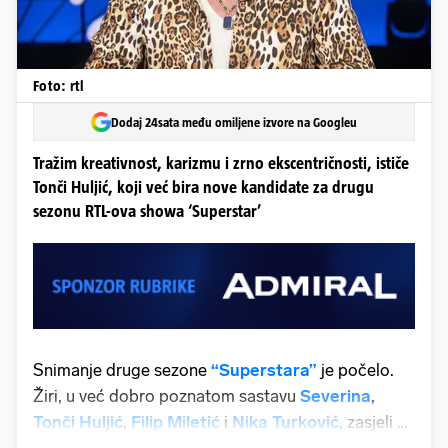
Foto: rtl
Dodaj 24sata među omiljene izvore na Googleu
Tražim kreativnost, karizmu i zrno ekscentričnosti, ističe
Tonči Huljić, koji već bira nove kandidate za drugu
sezonu RTL-ova showa ‘Superstar’
Snimanje druge sezone
“Superstara”
je počelo.
Žiri, u već dobro poznatom sastavu
Severina
,
Tonči Huljić
,
Filip Miletić
i
Nika Turković
, zasjeli su
u svoje stolce, a audicije su zabavnije no ikad. Bard