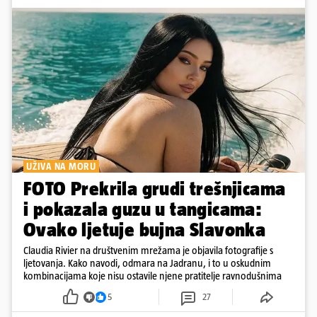
UŽIVA NA MORU
FOTO Prekrila grudi trešnjicama
i pokazala guzu u tangicama:
Ovako ljetuje bujna Slavonka
Claudia Rivier na društvenim mrežama je objavila fotografije s
ljetovanja. Kako navodi, odmara na Jadranu, i to u oskudnim
kombinacijama koje nisu ostavile njene pratitelje ravnodušnima
5
27