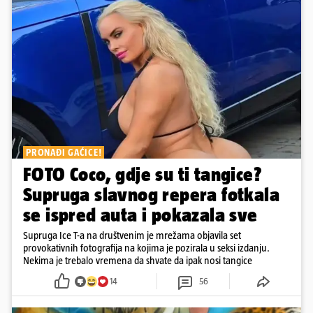
PRONAĐI GAĆICE!
FOTO Coco, gdje su ti tangice?
Supruga slavnog repera fotkala
se ispred auta i pokazala sve
Supruga Ice T-a na društvenim je mrežama objavila set
provokativnih fotografija na kojima je pozirala u seksi izdanju.
Nekima je trebalo vremena da shvate da ipak nosi tangice
14
56