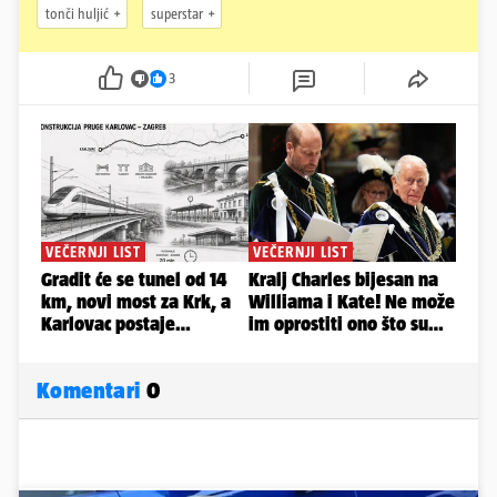
tonči huljić
superstar
3
Komentari
0