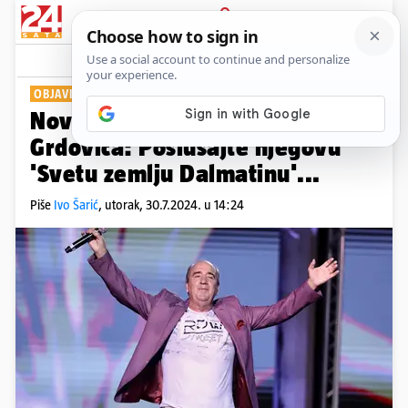
PRIJAVA
Show
Komentari
0
OBJAVIO I SPOT
Novi dalmatinski hit Mladena
Grdovića: Poslušajte njegovu
'Svetu zemlju Dalmatinu'...
Piše
Ivo Šarić
,
utorak, 30.7.2024. u 14:24