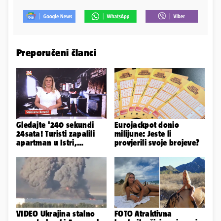
Preporučeni članci
Gledajte '240 sekundi
Eurojackpot donio
24sata! Turisti zapalili
milijune: Jeste li
apartman u Istri,
provjerili svoje brojeve?
vlasnik: 'Sezona mi je
završena'
VIDEO Ukrajina stalno
FOTO Atraktivna