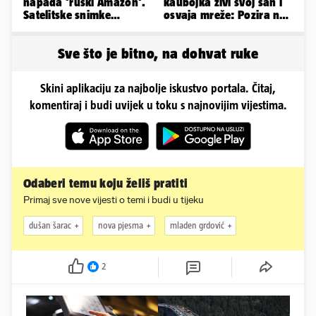
napada 'ruski Amazon'.
kaubojka živi svoj san i
Satelitske snimke
osvaja mreže: Pozira na
pokazale što se događa
konjima, nastupa na
rodeu...
Sve što je bitno, na dohvat ruke
Skini aplikaciju za najbolje iskustvo portala. Čitaj,
komentiraj i budi uvijek u toku s najnovijim vijestima.
Odaberi temu koju želiš pratiti
Primaj sve nove vijesti o temi i budi u tijeku
dušan šarac
nova pjesma
mladen grdović
2