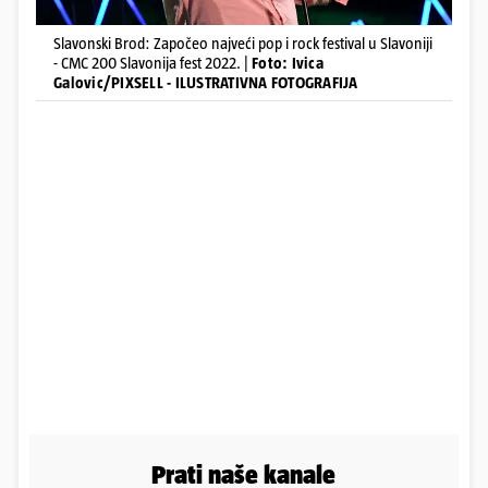
Slavonski Brod: ​​Započeo​ najve​ći​ pop i rock festival u Slavoniji
​- ​CMC 200 Slavonija fest​ ​2022. |
Foto: Ivica
Galovic/PIXSELL - ILUSTRATIVNA FOTOGRAFIJA
Prati naše kanale