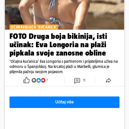
OČARAVAJUĆA 'KUĆANICA'
FOTO Druga boja bikinija, isti
učinak: Eva Longoria na plaži
pipkala svoje zanosne obline
'Očajna kućanica' Eva Longoria s partnerom i prijateljima uživa na
odmoru u Španjolskoj. Na krcatoj plaži u Marbelli, glumica je
plijenila pažnju svojom pojavom
7
11
Učitaj više