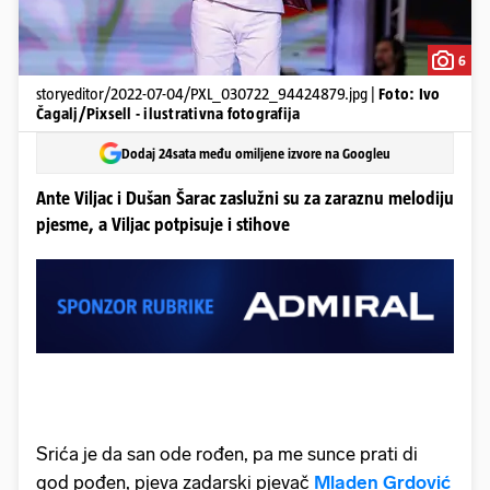
6
storyeditor/2022-07-04/PXL_030722_94424879.jpg |
Foto: Ivo
Čagalj/Pixsell - ilustrativna fotografija
Dodaj 24sata među omiljene izvore na Googleu
Ante Viljac i Dušan Šarac zaslužni su za zaraznu melodiju
pjesme, a Viljac potpisuje i stihove
Srića je da san ode rođen, pa me sunce prati di
god pođen, pjeva zadarski pjevač
Mladen Grdović