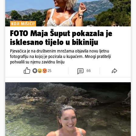
KOJI MIŠIĆI!
FOTO Maja Šuput pokazala je
isklesano tijelo u bikiniju
Pjevačica je na društvenim mrežama objavila novu ljetnu
fotografiju na kojoj je pozirala u kupaćem. Mnogi pratitelji
pohvalili su njenu zavidnu liniju
25
66