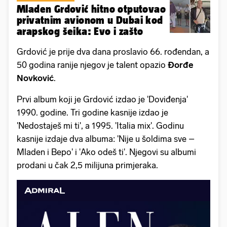
Mladen Grdović hitno otputovao
privatnim avionom u Dubai kod
arapskog šeika: Evo i zašto
Grdović je prije dva dana proslavio 66. rođendan, a
50 godina ranije njegov je talent opazio
Đorđe
Novković
.
Prvi album koji je Grdović izdao je 'Doviđenja'
1990. godine. Tri godine kasnije izdao je
'Nedostaješ mi ti', a 1995. 'Italia mix'. Godinu
kasnije izdaje dva albuma: 'Nije u šoldima sve –
Mladen i Bepo' i 'Ako odeš ti'. Njegovi su albumi
prodani u čak 2,5 milijuna primjeraka.