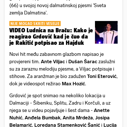
(66) u svojoj novoj dalmatinskoj pjesmi 'Sveta
zemlja Dalmatina'.
NIJE MOGAO SKRITI VESELJE
VIDEO Ludnica na Braču: Kako je
reagirao Grdović kad je čuo da
je Rakitić potpisao za Hajduk
Novi hit među zabavnom glazbom napisao je
provjereni tim.
Ante Viljac
i
Dušan Šarac
zaslužni
su za zaraznu melodiju pjesme, a Viljac potpisuje i
stihove. Za aranžman je bio zadužen
Toni Eterović
,
dok je videospot režirao
Max Hozić
.
Grdović je spot snimao na nekoliko lokacija u
Dalmaciji - Šibeniku, Splitu, Zadru i Korčuli, a uz
njega se u videu pojavljuje i šest dama -
Anette
Nuhić
,
Anđela Bumbak
,
Anita
Mrdeža
,
Josipa
Belamarić
,
Loredana Stamenković Šanić
i
Lucija