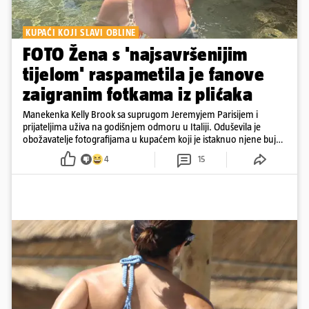
KUPAĆI KOJI SLAVI OBLINE
FOTO Žena s 'najsavršenijim
tijelom' raspametila je fanove
zaigranim fotkama iz plićaka
Manekenka Kelly Brook sa suprugom Jeremyjem Parisijem i
prijateljima uživa na godišnjem odmoru u Italiji. Oduševila je
obožavatelje fotografijama u kupaćem koji je istaknuo njene bujne
obline
4
15