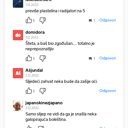
1.12.2022.
previše plastelina i radijatori na 5
Odgovori
5
1
domidora
do
1.12.2022.
Šteta, a baš bio zgođušan..... totalno je
neprepoznatljiv
Odgovori
3
1
Ašjundal
Aš
2.12.2022.
Sljedeći zahvat neka bude da zašije oći.
Odgovori
2
japanokinezjapano
3.12.2022.
Samo slijep ne vidi da ga je snašla neka
galopirajuća boleština.