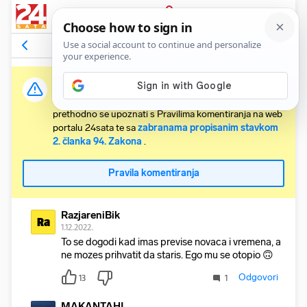
PRIJAVA
Komentari
8
Relevantni
Važna obavijest:
Svaki korisnik koji želi komentirati članke obvezan je
prethodno se upoznati s Pravilima komentiranja na web
portalu 24sata te sa
zabranama propisanim stavkom
2. članka 94. Zakona
.
Pravila komentiranja
RazjareniBik
Ra
1.12.2022.
To se dogodi kad imas previse novaca i vremena, a
ne mozes prihvatit da staris. Ego mu se otopio 🙃
Odgovori
13
1
MAKANTAHI