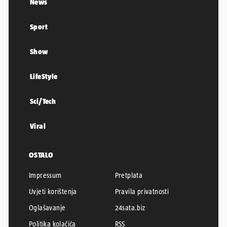
News
Sport
Show
LifeStyle
Sci/Tech
Viral
OSTALO
Impressum
Pretplata
Uvjeti korištenja
Pravila privatnosti
Oglašavanje
24sata.biz
Politika kolačića
RSS